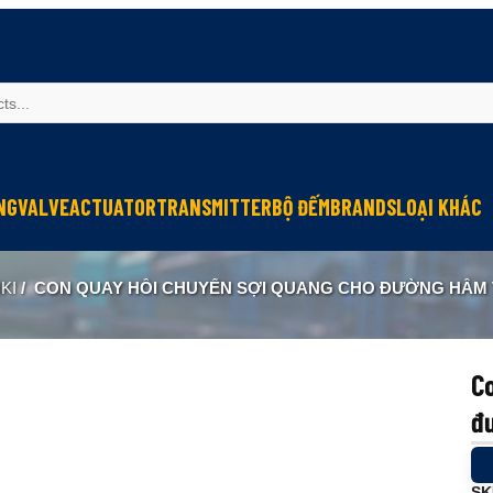
NG
VALVE
ACTUATOR
TRANSMITTER
BỘ ĐẾM
BRANDS
LOẠI KHÁC
Sinfonia
Thiết bị r
KI
/
CON QUAY HỒI CHUYỂN SỢI QUANG CHO ĐƯỜNG HẦM TOKYO-KEIKI T
Oriental Motor
Đèn phòng
KGN
NEW-ERA
Co
đ
SK