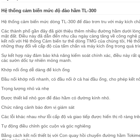
Hệ thống cảm biến mức độ đào hầm TL-300
Hệ thống cảm biến mức dòng TL-300 để đào trơn tru với máy kích chắ
Các thành phố gần đây đã giới thiệu thêm nhiều đường hầm dưới lòng
mặt đất. Điều này đã dẫn đến nhu cầu ngày càng tăng về công nghệ 
kết nối với Hệ thống Cảm biến tư thế dòng TMG của chúng tôi, Hệ th
những thay đổi về cấp độ của tấm chắn và máy kích ống trong quá trì
Sự kết hợp này đảm bảo khả năng kiểm soát chính xác, điều này rất q
các sườn dốc tự nhiên mỏng manh.
Khớp nối ống dễ dàng để kích ống
Đầu nối khớp nối nhanh, có đầu nối ở cả hai đầu ống, cho phép kết nố
Trọng lượng nhỏ và nhẹ
Được thiết kế nhỏ gọn để đào hầm có đường kính nhỏ.
Chức năng cảnh báo đơn vị giám sát
Các lỗi khác nhau như lỗi cấp độ và giao tiếp được hiển thị rõ ràng tr
Tự động điều chỉnh góc cuộn và góc nghiêng
Bằng cách kết nối thiết bị với Con quay hồi chuyển đường hầm Tokim