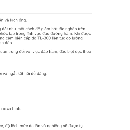
n và kích ống.
 đất như một cách để giảm bớt tắc nghẽn trên
phức tạp trong lĩnh vực đào đường hầm. Khi được
ống cảm biến cấp độ TL-300 liên tục đo lường
nh đào.
uan trọng đối với việc đào hầm, đặc biệt dọc theo
i và ngắt kết nối dễ dàng.
ên màn hình.
ec, độ lệch mức do lăn và nghiêng sẽ được tự