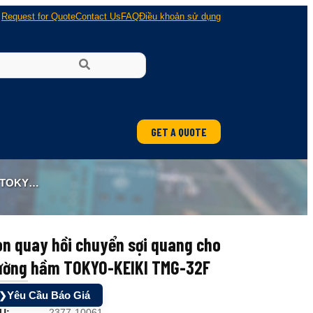
Request for Quote
Contact Us
FAQ
Điều khoản sử dụng
GET A QUOTE
ung
MG-32F
 nổ
n quay hồi chuyển sợi quang cho
ường hầm TOKYO-KEIKI TMG-32F
Yêu Cầu Báo Giá
❯
U:
2377-10061