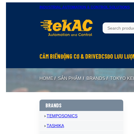
INDUSTRIAL AUTOMATION & CONTROL SOLUTIONS
CẢM BIẾN
ĐỘNG CƠ & DRIVE
DCS
ĐO LƯU LƯỢ
HOME
/
SẢN PHẨM
/
BRANDS
/
TOKYO KEI
BRANDS
TEMPOSONICS
TASHIKA