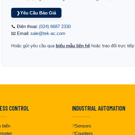
Yêu Cầu Báo Giá
❯
📞 Điện thoại:
(024) 6687 2330
📧 Email:
sale@tek-ac.com
Hoặc gửi yêu cầu qua
biểu mẫu liên hệ
hoặc trao đổi trực tiế
ESS CONTROL
INDUSTRIAL AUTOMATION
 biến
Sensors
wmeter
Counters