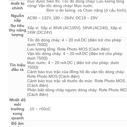
mục được hiển thị: Tốc độ dòng chảy/ Lưu lượng tổng
thiết bị
cộng/ Vận tốc dòng chảy/ Mực nước,
chính
Đơn vị đo lường. và Chức năng (ở cấu hình
Nguồn
AC90 ~ 132V, 180 ~ 264V, DC19 ~ 29V
cấp
Sự tiêu
Xấp xỉ. Xấp xỉ 38VA (AC100V). 58VA (AC240), Xấp xỉ.
thụ năng
24W (DC24V)
lượng
Tốc độ dòng chảy: 4 ~ 20 mA DC (điện trở cho phép:
dưới 750Ω)
Lưu lượng tổng: Rơle Photo MOS (Cách điện)
Vận tốc dòng chảy: 4 ~ 20 mA DC (điện trở cho phép:
dưới 750Ω)
Mực nước: 4 ~ 20 mA DC ( điện trở cho phép: dưới
Tín hiệu
750Ω)
đầu ra
Cảnh báo trục trặc của đồng hồ đo vận tốc dòng chảy:
Rơle Photo MOS (Cách điện)
Cảnh báo trục trặc về thước đo mức: Rơle Photo MOS
(Cách điện)
Phân biệt dòng chảy ngược dòng chảy: Rơle Photo M
(Cách điện)
Nhiệt độ
môi
trường
-10 ~ +50oC.
xung
quanh
Độ ẩm