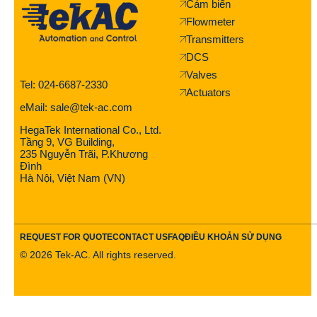
Cảm biến
Flowmeter
Transmitters
DCS
Valves
Tel: 024-6687-2330
Actuators
eMail: sale@tek-ac.com
HegaTek International Co., Ltd.
Tầng 9, VG Building,
235 Nguyễn Trãi, P.Khương
Đình
Hà Nội, Việt Nam (VN)
REQUEST FOR QUOTE
CONTACT US
FAQ
ĐIỀU KHOẢN SỬ DỤNG
©
2026
Tek-AC. All rights reserved.