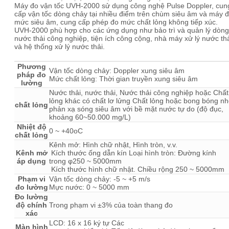
Máy đo vận tốc UVH-2000 sử dụng công nghệ Pulse Doppler, cun
cấp vận tốc dòng chảy tại nhiều điểm trên chùm siêu âm và máy 
mức siêu âm, cung cấp phép đo mức chất lỏng không tiếp xúc.
UVH-2000 phù hợp cho các ứng dụng như bảo trì và quản lý dòng
nước thải công nghiệp, tiện ích công cộng, nhà máy xử lý nước th
và hệ thống xử lý nước thải.
Phương
Vận tốc dòng chảy: Doppler xung siêu âm
pháp đo
Mức chất lỏng: Thời gian truyền xung siêu âm
lường
Nước thải, nước thải, Nước thải công nghiệp hoặc Chất
lỏng khác có chất lơ lửng Chất lỏng hoặc bong bóng n
chất lỏng
phản xạ sóng siêu âm với bề mặt nước tự do (độ đục,
khoảng 60~50.000 mg/L)
Nhiệt độ
0 ~ +40oC
chất lỏng
Kênh mở: Hình chữ nhật, Hình tròn, v.v.
Kênh mở
Kích thước ống dẫn kín Loại hình tròn: Đường kính
áp dụng
trong φ250 ~ 5000mm
Kích thước hình chữ nhật. Chiều rộng 250 ~ 5000mm
Phạm vi
Vận tốc dòng chảy: -5 ~ +5 m/s
đo lường
Mực nước: 0 ~ 5000 mm
Đo lường
độ chính
Trong phạm vi ±3% của toàn thang đo
xác
LCD: 16 x 16 ký tự Các
Màn hình