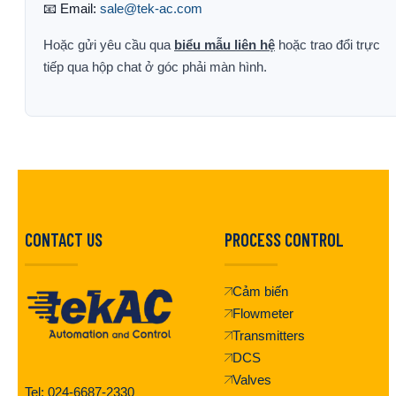
📧 Email:
sale@tek-ac.com
Hoặc gửi yêu cầu qua
biểu mẫu liên hệ
hoặc trao đổi trực
tiếp qua hộp chat ở góc phải màn hình.
CONTACT US
PROCESS CONTROL
Cảm biến
Flowmeter
Transmitters
DCS
Valves
Tel: 024-6687-2330