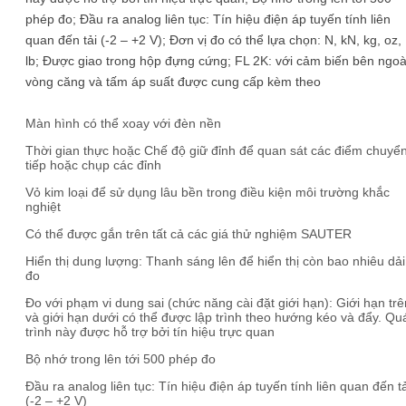
phép đo; Đầu ra analog liên tục: Tín hiệu điện áp tuyến tính liên
quan đến tải (-2 – +2 V); Đơn vị đo có thể lựa chọn: N, kN, kg, oz,
lb; Được giao trong hộp đựng cứng; FL 2K: với cảm biến bên ngoà
vòng căng và tấm áp suất được cung cấp kèm theo
Màn hình có thể xoay với đèn nền
Thời gian thực hoặc Chế độ giữ đỉnh để quan sát các điểm chuyể
tiếp hoặc chụp các đỉnh
Vỏ kim loại để sử dụng lâu bền trong điều kiện môi trường khắc
nghiệt
Có thể được gắn trên tất cả các giá thử nghiệm SAUTER
Hiển thị dung lượng: Thanh sáng lên để hiển thị còn bao nhiêu dải
đo
Đo với phạm vi dung sai (chức năng cài đặt giới hạn): Giới hạn trê
và giới hạn dưới có thể được lập trình theo hướng kéo và đẩy. Qu
trình này được hỗ trợ bởi tín hiệu trực quan
Bộ nhớ trong lên tới 500 phép đo
Đầu ra analog liên tục: Tín hiệu điện áp tuyến tính liên quan đến tả
(-2 – +2 V)