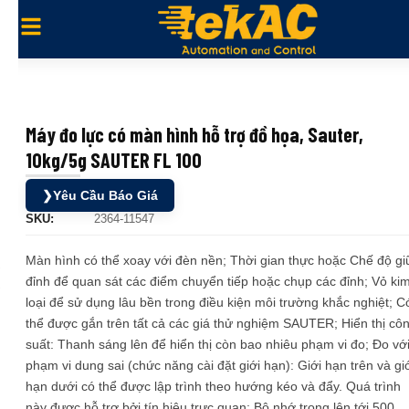
Máy đo lực có màn hình hỗ trợ đồ họa, Sauter,
10kg/5g SAUTER FL 100
❯
Yêu Cầu Báo Giá
SKU:
2364-11547
Màn hình có thể xoay với đèn nền; Thời gian thực hoặc Chế độ gi
đỉnh để quan sát các điểm chuyển tiếp hoặc chụp các đỉnh; Vỏ ki
loại để sử dụng lâu bền trong điều kiện môi trường khắc nghiệt; C
thể được gắn trên tất cả các giá thử nghiệm SAUTER; Hiển thị cô
suất: Thanh sáng lên để hiển thị còn bao nhiêu phạm vi đo; Đo vớ
phạm vi dung sai (chức năng cài đặt giới hạn): Giới hạn trên và gi
hạn dưới có thể được lập trình theo hướng kéo và đẩy. Quá trình
này được hỗ trợ bởi tín hiệu trực quan; Bộ nhớ trong lên tới 500