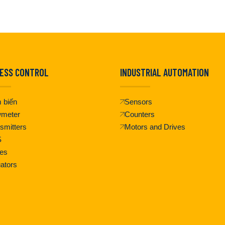
ESS CONTROL
INDUSTRIAL AUTOMATION
 biến
Sensors
wmeter
Counters
smitters
Motors and Drives
S
es
ators