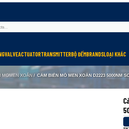
NG
VALVE
ACTUATOR
TRANSMITTER
BỘ ĐẾM
BRANDS
LOẠI KHÁC
Sinfonia
Thiết bị r
N MOMEN XOẮN
/
CẢM BIẾN MÔ MEN XOẮN D2223 5000NM SC
Oriental Motor
Đèn phòng
KGN
NEW-ERA
C
5
SK