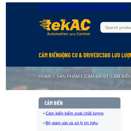
INDUSTRIAL AUTOMATION & CONTROL SOLUTIONS
CẢM BIẾN
ĐỘNG CƠ & DRIVE
DCS
ĐO LƯU LƯỢ
HOME
/
SẢN PHẨM
/
CẢM BIẾN
/
CẢM BIẾ
CẢM BIẾN
Cảm biến kiểm soát chất lượng
Bộ giám sát và xử lý tín hiệu