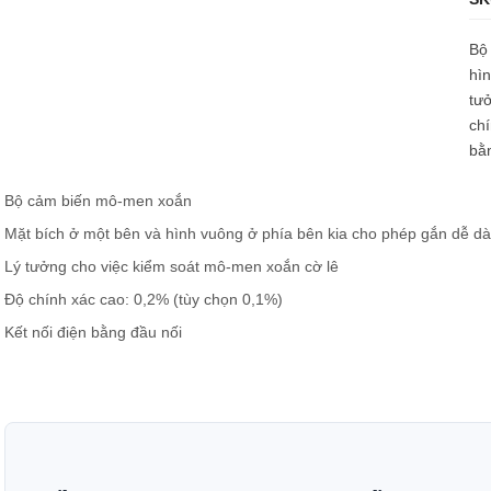
Bộ
hìn
tưở
chí
bằ
Bộ cảm biến mô-men xoắn
Mặt bích ở một bên và hình vuông ở phía bên kia cho phép gắn dễ d
Lý tưởng cho việc kiểm soát mô-men xoắn cờ lê
Độ chính xác cao: 0,2% (tùy chọn 0,1%)
Kết nối điện bằng đầu nối