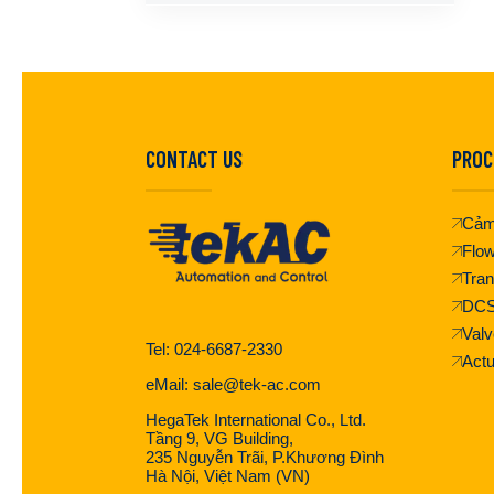
CONTACT US
PROC
Cảm
Flo
Tran
DC
Valv
Tel: 024-6687-2330
Actu
eMail: sale@tek-ac.com
HegaTek International Co., Ltd.
Tầng 9, VG Building,
235 Nguyễn Trãi, P.Khương Đình
Hà Nội, Việt Nam (VN)