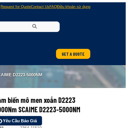
Request for Quote
Contact Us
FAQ
Điều khoản sử dụng
GET A QUOTE
ung
AIME D2223-5000NM
 nổ
ảm biến mô men xoắn D2223
000Nm SCAIME D2223-5000NM
Yêu Cầu Báo Giá
❯
U:
2364-11510