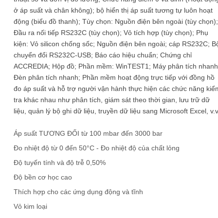
ở áp suất và chân không); bộ hiển thị áp suất tương tự luôn hoạt
động (biểu đồ thanh); Tùy chọn: Nguồn điện bên ngoài (tùy chọn);
Đầu ra nối tiếp RS232C (tùy chọn); Vỏ tích hợp (tùy chọn); Phụ
kiện: Vỏ silicon chống sốc; Nguồn điện bên ngoài; cáp RS232C; B
chuyển đổi RS232C-USB; Báo cáo hiệu chuẩn; Chứng chỉ
ACCREDIA; Hộp đồ; Phần mềm: WinTEST1; Máy phân tích nhanh
Đèn phân tích nhanh; Phần mềm hoạt động trực tiếp với đồng hồ
đo áp suất và hỗ trợ người vận hành thực hiện các chức năng kiể
tra khác nhau như phân tích, giám sát theo thời gian, lưu trữ dữ
liệu, quản lý bộ ghi dữ liệu, truyền dữ liệu sang Microsoft Excel, v.v
Áp suất TƯƠNG ĐỐI từ 100 mbar đến 3000 bar
Đo nhiệt độ từ 0 đến 50°C - Đo nhiệt độ của chất lỏng
Độ tuyến tính và độ trễ 0,50%
Độ bền cơ học cao
Thích hợp cho các ứng dụng động và tĩnh
Vỏ kim loại