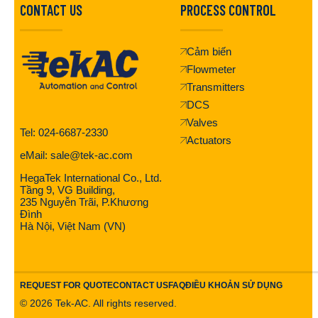
CONTACT US
PROCESS CONTROL
Cảm biến
Flowmeter
Transmitters
DCS
Valves
Tel: 024-6687-2330
Actuators
eMail: sale@tek-ac.com
HegaTek International Co., Ltd.
Tầng 9, VG Building,
235 Nguyễn Trãi, P.Khương
Đình
Hà Nội, Việt Nam (VN)
REQUEST FOR QUOTE
CONTACT US
FAQ
ĐIỀU KHOẢN SỬ DỤNG
©
2026
Tek-AC. All rights reserved.