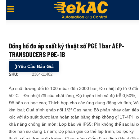
Đồng hồ đo áp suất kỹ thuật số PGE 1 bar AEP-
TRANSDUCERS PGE-1B
❯
Yêu Cầu Báo Giá
SKU:
2364-11402
Áp suất tương đối từ 100 mbar đến 3000 bar; Đo nhiệt độ từ 0 đế
50°C – Đo nhiệt độ của chất lỏng; Độ tuyến tính và độ trễ 0,50%;
Độ bền cơ học cao; Thích hợp cho các ứng dụng động và tĩnh; Vỏ
kim loại; Quá trình ghép nối 1/2″ Gas nam; Bộ phận nhạy cảm tiếp
xúc với áp suất được làm hoàn toàn bằng thép không gỉ 17-4PH c
khả năng chống ăn mòn; Lớp bảo vệ IP65; Pin không thể sạc lại c
thời hạn sử dụng 1 năm; Độ phân giải có thể lập trình, bộ lọc kỹ
thuật số và đơn vị đo lường; Chức năng điểm 0 và đỉnh (Hoạt độn