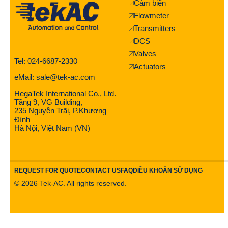
Cảm biến
Flowmeter
Transmitters
DCS
Valves
Tel: 024-6687-2330
Actuators
eMail: sale@tek-ac.com
HegaTek International Co., Ltd.
Tầng 9, VG Building,
235 Nguyễn Trãi, P.Khương
Đình
Hà Nội, Việt Nam (VN)
REQUEST FOR QUOTE
CONTACT US
FAQ
ĐIỀU KHOẢN SỬ DỤNG
©
2026
Tek-AC. All rights reserved.