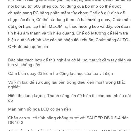
nội bộ lưu tới 500 phép đo. Nội dung của bộ nhớ có thể được
chuyển sang PC bằng phần mềm tùy chọn; Chế độ giữ đỉnh để
chụp các đỉnh; Có thể sử dụng theo cả hai hướng quay; Chức nă
đặt giới hạn, lập trình Max./Min., theo hướng kéo và đẩy, với đầu 
tín hiệu âm thanh và tín hiệu quang. Chế độ lý tưởng để kiểm tra
hiệu quả và chính xác các bộ phận tiêu chuẩn; Chức năng AUTO-
OFF để bảo quản pin
Đặc biệt thích hợp để thử nghiệm cờ lê lực, tua vít cầm tay điện v
tua vít không dây
Cảm biến quay để kiểm tra động lực học của tua vít điện
Vỏ kim loại để sử dụng lâu bền trong điều kiện môi trường khắc
nghiệt
Hiển thị dung lượng: Thanh sáng lên để hiển thị còn bao nhiêu dải
đo
Màn hình đồ họa LCD có đèn nền
Chân cao su có tính năng chống trượt với SAUTER DB 0.5-4 đến
DB 10-3