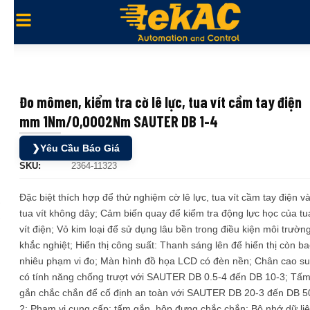
Đo mômen, kiểm tra cờ lê lực, tua vít cầm tay điện
mm 1Nm/0,0002Nm SAUTER DB 1-4
❯
Yêu Cầu Báo Giá
SKU:
2364-11323
Đặc biệt thích hợp để thử nghiệm cờ lê lực, tua vít cầm tay điện v
tua vít không dây; Cảm biến quay để kiểm tra động lực học của tu
vít điện; Vỏ kim loại để sử dụng lâu bền trong điều kiện môi trườn
khắc nghiệt; Hiển thị công suất: Thanh sáng lên để hiển thị còn b
nhiêu phạm vi đo; Màn hình đồ họa LCD có đèn nền; Chân cao su
có tính năng chống trượt với SAUTER DB 0.5-4 đến DB 10-3; Tấ
gắn chắc chắn để cố định an toàn với SAUTER DB 20-3 đến DB 5
2; Phạm vi cung cấp: tấm gắn, hộp đựng chắc chắn; Bộ nhớ dữ li