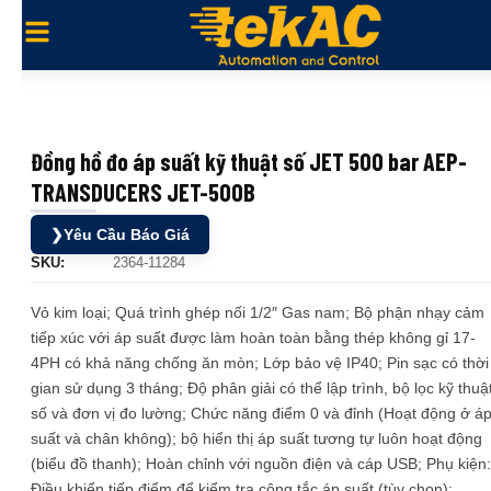
Đồng hồ đo áp suất kỹ thuật số JET 500 bar AEP-
TRANSDUCERS JET-500B
❯
Yêu Cầu Báo Giá
SKU:
2364-11284
Vỏ kim loại; Quá trình ghép nối 1/2″ Gas nam; Bộ phận nhạy cảm
tiếp xúc với áp suất được làm hoàn toàn bằng thép không gỉ 17-
4PH có khả năng chống ăn mòn; Lớp bảo vệ IP40; Pin sạc có thời
gian sử dụng 3 tháng; Độ phân giải có thể lập trình, bộ lọc kỹ thuậ
số và đơn vị đo lường; Chức năng điểm 0 và đỉnh (Hoạt động ở á
suất và chân không); bộ hiển thị áp suất tương tự luôn hoạt động
(biểu đồ thanh); Hoàn chỉnh với nguồn điện và cáp USB; Phụ kiện:
Điều khiển tiếp điểm để kiểm tra công tắc áp suất (tùy chọn);