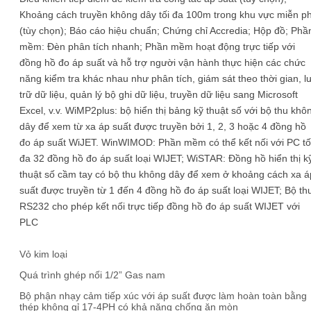
Khoảng cách truyền không dây tối đa 100m trong khu vực miễn ph
(tùy chọn); Báo cáo hiệu chuẩn; Chứng chỉ Accredia; Hộp đồ; Phầ
mềm: Đèn phân tích nhanh; Phần mềm hoạt động trực tiếp với
đồng hồ đo áp suất và hỗ trợ người vận hành thực hiện các chức
năng kiểm tra khác nhau như phân tích, giám sát theo thời gian, l
trữ dữ liệu, quản lý bộ ghi dữ liệu, truyền dữ liệu sang Microsoft
Excel, v.v. WiMP2plus: bộ hiển thị bảng kỹ thuật số với bộ thu khô
dây để xem từ xa áp suất được truyền bởi 1, 2, 3 hoặc 4 đồng hồ
đo áp suất WiJET. WinWIMOD: Phần mềm có thể kết nối với PC tố
đa 32 đồng hồ đo áp suất loại WIJET; WiSTAR: Đồng hồ hiển thị k
thuật số cầm tay có bộ thu không dây để xem ở khoảng cách xa á
suất được truyền từ 1 đến 4 đồng hồ đo áp suất loại WIJET; Bộ th
RS232 cho phép kết nối trực tiếp đồng hồ đo áp suất WIJET với
PLC
Vỏ kim loại
Quá trình ghép nối 1/2” Gas nam
Bộ phận nhạy cảm tiếp xúc với áp suất được làm hoàn toàn bằng
thép không gỉ 17-4PH có khả năng chống ăn mòn