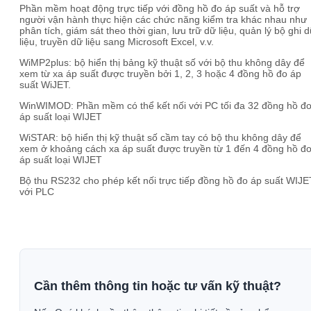
Phần mềm hoạt động trực tiếp với đồng hồ đo áp suất và hỗ trợ
người vận hành thực hiện các chức năng kiểm tra khác nhau như
phân tích, giám sát theo thời gian, lưu trữ dữ liệu, quản lý bộ ghi 
liệu, truyền dữ liệu sang Microsoft Excel, v.v.
WiMP2plus: bộ hiển thị bảng kỹ thuật số với bộ thu không dây để
xem từ xa áp suất được truyền bởi 1, 2, 3 hoặc 4 đồng hồ đo áp
suất WiJET.
WinWIMOD: Phần mềm có thể kết nối với PC tối đa 32 đồng hồ đ
áp suất loại WIJET
WiSTAR: bộ hiển thị kỹ thuật số cầm tay có bộ thu không dây để
xem ở khoảng cách xa áp suất được truyền từ 1 đến 4 đồng hồ đ
áp suất loại WIJET
Bộ thu RS232 cho phép kết nối trực tiếp đồng hồ đo áp suất WIJE
với PLC
Cần thêm thông tin hoặc tư vấn kỹ thuật?