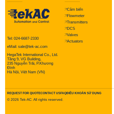
Cảm biến
Flowmeter
Transmitters
DCS
Valves
Tel: 024-6687-2330
Actuators
eMail: sale@tek-ac.com
HegaTek International Co., Ltd.
Tầng 9, VG Building,
235 Nguyễn Trãi, P.Khương
Đình
Hà Nội, Việt Nam (VN)
REQUEST FOR QUOTE
CONTACT US
FAQ
ĐIỀU KHOẢN SỬ DỤNG
©
2026
Tek-AC. All rights reserved.