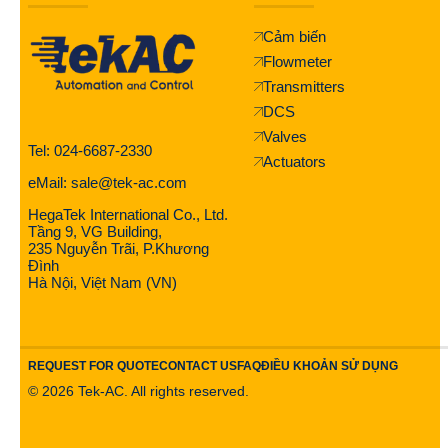
Cảm biến
Flowmeter
Transmitters
DCS
Valves
Tel: 024-6687-2330
Actuators
eMail: sale@tek-ac.com
HegaTek International Co., Ltd.
Tầng 9, VG Building,
235 Nguyễn Trãi, P.Khương
Đình
Hà Nội, Việt Nam (VN)
REQUEST FOR QUOTE
CONTACT US
FAQ
ĐIỀU KHOẢN SỬ DỤNG
©
2026
Tek-AC. All rights reserved.