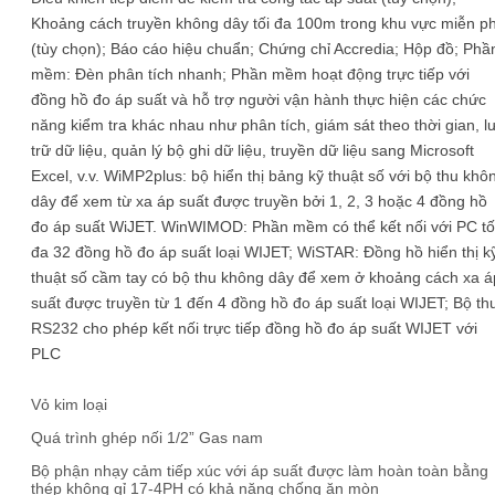
Khoảng cách truyền không dây tối đa 100m trong khu vực miễn ph
(tùy chọn); Báo cáo hiệu chuẩn; Chứng chỉ Accredia; Hộp đồ; Phầ
mềm: Đèn phân tích nhanh; Phần mềm hoạt động trực tiếp với
đồng hồ đo áp suất và hỗ trợ người vận hành thực hiện các chức
năng kiểm tra khác nhau như phân tích, giám sát theo thời gian, l
trữ dữ liệu, quản lý bộ ghi dữ liệu, truyền dữ liệu sang Microsoft
Excel, v.v. WiMP2plus: bộ hiển thị bảng kỹ thuật số với bộ thu khô
dây để xem từ xa áp suất được truyền bởi 1, 2, 3 hoặc 4 đồng hồ
đo áp suất WiJET. WinWIMOD: Phần mềm có thể kết nối với PC tố
đa 32 đồng hồ đo áp suất loại WIJET; WiSTAR: Đồng hồ hiển thị k
thuật số cầm tay có bộ thu không dây để xem ở khoảng cách xa á
suất được truyền từ 1 đến 4 đồng hồ đo áp suất loại WIJET; Bộ th
RS232 cho phép kết nối trực tiếp đồng hồ đo áp suất WIJET với
PLC
Vỏ kim loại
Quá trình ghép nối 1/2” Gas nam
Bộ phận nhạy cảm tiếp xúc với áp suất được làm hoàn toàn bằng
thép không gỉ 17-4PH có khả năng chống ăn mòn