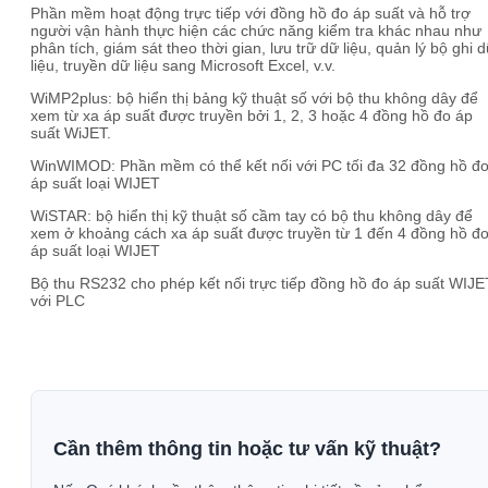
Phần mềm hoạt động trực tiếp với đồng hồ đo áp suất và hỗ trợ
người vận hành thực hiện các chức năng kiểm tra khác nhau như
phân tích, giám sát theo thời gian, lưu trữ dữ liệu, quản lý bộ ghi 
liệu, truyền dữ liệu sang Microsoft Excel, v.v.
WiMP2plus: bộ hiển thị bảng kỹ thuật số với bộ thu không dây để
xem từ xa áp suất được truyền bởi 1, 2, 3 hoặc 4 đồng hồ đo áp
suất WiJET.
WinWIMOD: Phần mềm có thể kết nối với PC tối đa 32 đồng hồ đ
áp suất loại WIJET
WiSTAR: bộ hiển thị kỹ thuật số cầm tay có bộ thu không dây để
xem ở khoảng cách xa áp suất được truyền từ 1 đến 4 đồng hồ đ
áp suất loại WIJET
Bộ thu RS232 cho phép kết nối trực tiếp đồng hồ đo áp suất WIJE
với PLC
Cần thêm thông tin hoặc tư vấn kỹ thuật?