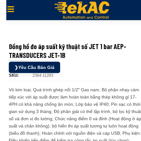
Đồng hồ đo áp suất kỹ thuật số JET 1 bar AEP-
TRANSDUCERS JET-1B
❯
Yêu Cầu Báo Giá
SKU:
2364-11283
Vỏ kim loại; Quá trình ghép nối 1/2″ Gas nam; Bộ phận nhạy cảm
tiếp xúc với áp suất được làm hoàn toàn bằng thép không gỉ 17-
4PH có khả năng chống ăn mòn; Lớp bảo vệ IP40; Pin sạc có thời
gian sử dụng 3 tháng; Độ phân giải có thể lập trình, bộ lọc kỹ thuậ
số và đơn vị đo lường; Chức năng điểm 0 và đỉnh (Hoạt động ở á
suất và chân không); bộ hiển thị áp suất tương tự luôn hoạt động
(biểu đồ thanh); Hoàn chỉnh với nguồn điện và cáp USB; Phụ kiện:
Điều khiển tiếp điểm để kiểm tra công tắc áp suất (tùy chọn);