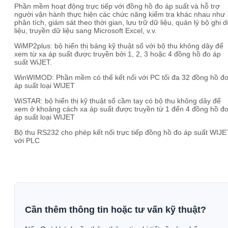
Phần mềm hoạt động trực tiếp với đồng hồ đo áp suất và hỗ trợ
người vận hành thực hiện các chức năng kiểm tra khác nhau như
phân tích, giám sát theo thời gian, lưu trữ dữ liệu, quản lý bộ ghi 
liệu, truyền dữ liệu sang Microsoft Excel, v.v.
WiMP2plus: bộ hiển thị bảng kỹ thuật số với bộ thu không dây để
xem từ xa áp suất được truyền bởi 1, 2, 3 hoặc 4 đồng hồ đo áp
suất WiJET.
WinWIMOD: Phần mềm có thể kết nối với PC tối đa 32 đồng hồ đ
áp suất loại WIJET
WiSTAR: bộ hiển thị kỹ thuật số cầm tay có bộ thu không dây để
xem ở khoảng cách xa áp suất được truyền từ 1 đến 4 đồng hồ đ
áp suất loại WIJET
Bộ thu RS232 cho phép kết nối trực tiếp đồng hồ đo áp suất WIJE
với PLC
Cần thêm thông tin hoặc tư vấn kỹ thuật?