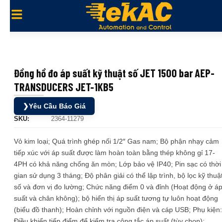
Đồng hồ đo áp suất kỹ thuật số JET 1500 bar AEP-
TRANSDUCERS JET-1KB5
❯
Yêu Cầu Báo Giá
SKU:
2364-11279
Vỏ kim loại; Quá trình ghép nối 1/2″ Gas nam; Bộ phận nhạy cảm
tiếp xúc với áp suất được làm hoàn toàn bằng thép không gỉ 17-
4PH có khả năng chống ăn mòn; Lớp bảo vệ IP40; Pin sạc có thời
gian sử dụng 3 tháng; Độ phân giải có thể lập trình, bộ lọc kỹ thuậ
số và đơn vị đo lường; Chức năng điểm 0 và đỉnh (Hoạt động ở á
suất và chân không); bộ hiển thị áp suất tương tự luôn hoạt động
(biểu đồ thanh); Hoàn chỉnh với nguồn điện và cáp USB; Phụ kiện:
Điều khiển tiếp điểm để kiểm tra công tắc áp suất (tùy chọn);