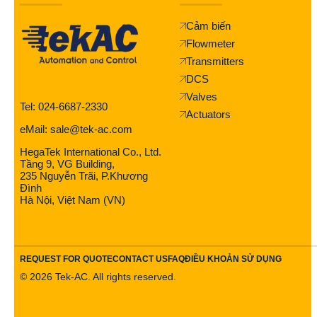
Cảm biến
Flowmeter
Transmitters
DCS
Valves
Tel: 024-6687-2330
Actuators
eMail: sale@tek-ac.com
HegaTek International Co., Ltd.
Tầng 9, VG Building,
235 Nguyễn Trãi, P.Khương
Đình
Hà Nội, Việt Nam (VN)
REQUEST FOR QUOTE
CONTACT US
FAQ
ĐIỀU KHOẢN SỬ DỤNG
©
2026
Tek-AC. All rights reserved.