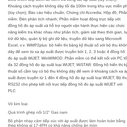
Khoảng cách truyền không dây tối đa 100m trong khu vực miễn ph
(tùy chọn); Báo cáo hiệu chuẩn; Chứng chỉ Accredia; Hộp đồ; Phầ
mềm: Đèn phân tích nhanh; Phần mềm hoạt động trực tiếp với
đồng hồ đo áp suất và hỗ trợ người vận hành thực hiện các chức
năng kiểm tra khác nhau như phân tích, giám sát theo thời gian, l
trữ dữ liệu, quản lý bộ ghi dữ liệu, truyền dữ liệu sang Microsoft
Excel, v.v. WiMP2plus: bộ hiển thị bảng kỹ thuật số với bộ thu khô
dây để xem từ xa áp suất được truyền bởi 1, 2, 3 hoặc 4 đồng hồ
đo áp suất WiJET. WinWIMOD: Phần mềm có thể kết nối với PC tố
đa 32 đồng hồ đo áp suất loại WIJET; WiSTAR: Đồng hồ hiển thị k
thuật số cầm tay có bộ thu không dây để xem ở khoảng cách xa á
suất được truyền từ 1 đến 4 đồng hồ đo áp suất loại WIJET; Bộ th
RS232 cho phép kết nối trực tiếp đồng hồ đo áp suất WIJET với
PLC
Vỏ kim loại
Quá trình ghép nối 1/2” Gas nam
Bộ phận nhạy cảm tiếp xúc với áp suất được làm hoàn toàn bằng
thép không gỉ 17-4PH có khả năng chống ăn mòn