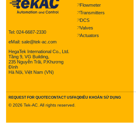
Flowmeter
Transmitters
DCS
Valves
Tel: 024-6687-2330
Actuators
eMail: sale@tek-ac.com
HegaTek International Co., Ltd.
Tầng 9, VG Building,
235 Nguyễn Trãi, P.Khương
Đình
Hà Nội, Việt Nam (VN)
REQUEST FOR QUOTE
CONTACT US
FAQ
ĐIỀU KHOẢN SỬ DỤNG
©
2026
Tek-AC. All rights reserved.