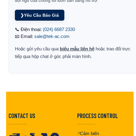
đội ngũ của chúng tôi luôn sẵn sàng hỗ trợ.
❯
Yêu Cầu Báo Giá
📞 Điện thoại:
(024) 6687 2330
📧 Email:
sale@tek-ac.com
Hoặc gửi yêu cầu qua
biểu mẫu liên hệ
hoặc trao đổi trực
tiếp qua hộp chat ở góc phải màn hình.
CONTACT US
PROCESS CONTROL
Cảm biến