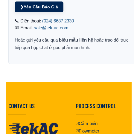
❯
Yêu Cầu Báo Giá
📞 Điện thoại:
(024) 6687 2330
📧 Email:
sale@tek-ac.com
Hoặc gửi yêu cầu qua
biểu mẫu liên hệ
hoặc trao đổi trực
tiếp qua hộp chat ở góc phải màn hình.
CONTACT US
PROCESS CONTROL
Cảm biến
Flowmeter