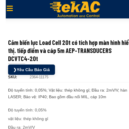
Cảm biến lực Load Cell 20t có tích hợp màn hình hi
thị. tiếp điểm và cáp 5m AEP-TRANSDUCERS
DCVTC4-20t
❯
Yêu Cầu Báo Giá
SKU:
2364-11175
Độ tuyến tính: 0,05%; Vật liệu: thép không gỉ; Đầu ra: 2mV/V; hàn
LASER; Bảo vệ: IP40; Bao gồm đầu nối MIL, cáp 10m
Độ tuyến tính: 0,05%
vật liệu: thép không gỉ
Đầu ra: 2mV/V