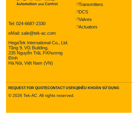
Transmitters
DCS
Valves
Tel: 024-6687-2330
Actuators
eMail: sale@tek-ac.com
HegaTek International Co., Ltd.
Tầng 9, VG Building,
235 Nguyễn Trãi, P.Khương
Đình
Hà Nội, Việt Nam (VN)
REQUEST FOR QUOTE
CONTACT US
FAQ
ĐIỀU KHOẢN SỬ DỤNG
©
2026
Tek-AC. All rights reserved.