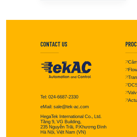
CONTACT US
PROC
Cảm
Flo
Tran
DC
Valv
Tel: 024-6687-2330
Actu
eMail: sale@tek-ac.com
HegaTek International Co., Ltd.
Tầng 9, VG Building,
235 Nguyễn Trãi, P.Khương Đình
Hà Nội, Việt Nam (VN)