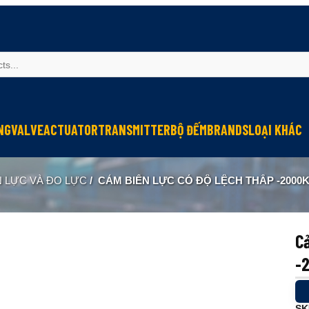
NG
VALVE
ACTUATOR
TRANSMITTER
BỘ ĐẾM
BRANDS
LOẠI KHÁC
Sinfonia
Thiết bị r
N LỰC VÀ ĐO LỰC
/
CẢM BIẾN LỰC CÓ ĐỘ LỆCH THẤP -2000K
Oriental Motor
Đèn phòng
KGN
NEW-ERA
Cả
-
SK