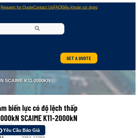
Request for Quote
Contact Us
FAQ
Điều khoản sử dụng
GET A QUOTE
ung
N SCAIME K11-2000KN
 nổ
m biến lực có độ lệch thấp
2000kN SCAIME K11-2000kN
Yêu Cầu Báo Giá
❯
U:
2364-11094