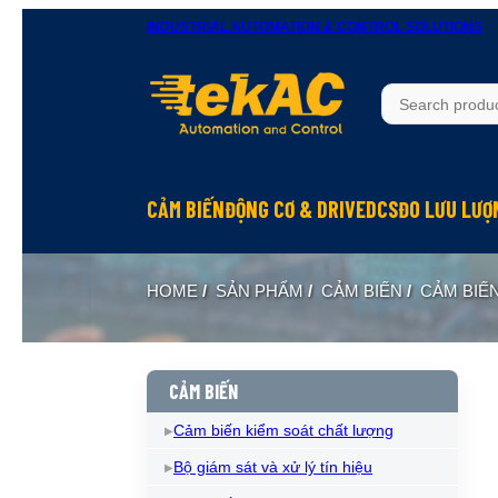
INDUSTRIAL AUTOMATION & CONTROL SOLUTIONS
CẢM BIẾN
ĐỘNG CƠ & DRIVE
DCS
ĐO LƯU LƯỢ
HOME
/
SẢN PHẨM
/
CẢM BIẾN
/
CẢM BIẾ
CẢM BIẾN
Cảm biến kiểm soát chất lượng
Bộ giám sát và xử lý tín hiệu