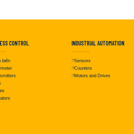
ESS CONTROL
INDUSTRIAL AUTOMATION
 biến
Sensors
wmeter
Counters
smitters
Motors and Drives
S
es
ators