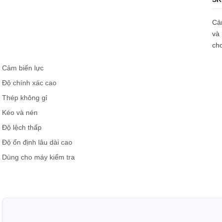
Cảm
và 
ch
Cảm biến lực
Độ chính xác cao
Thép không gỉ
Kéo và nén
Độ lệch thấp
Độ ổn định lâu dài cao
Dùng cho máy kiểm tra