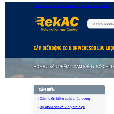
INDUSTRIAL AUTOMATION & CONTROL SOLUTIONS
CẢM BIẾN
ĐỘNG CƠ & DRIVE
DCS
ĐO LƯU LƯỢ
HOME
/
SẢN PHẨM
/
CẢM BIẾN
/
BỘ CHỈ T
CẢM BIẾN
Cảm biến kiểm soát chất lượng
Bộ giám sát và xử lý tín hiệu