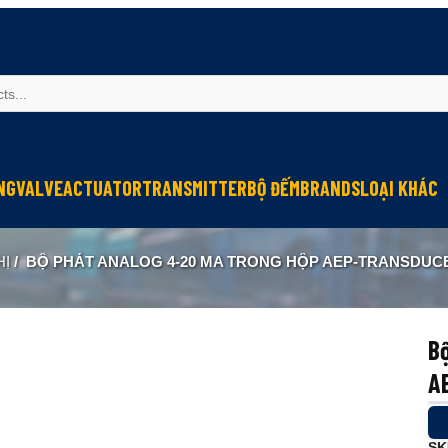
NG
VALVE
ACTUATOR
TRANSMITTER
BỘ ĐẾM
BRANDS
LOẠI KHÁC
Sinfonia
Thiết bị r
HỊ
/
BỘ PHÁT ANALOG 4-20 MA TRONG HỘP AEP-TRANSDUC
Oriental Motor
Đèn phòng
KGN
NEW-ERA
B
A
SK