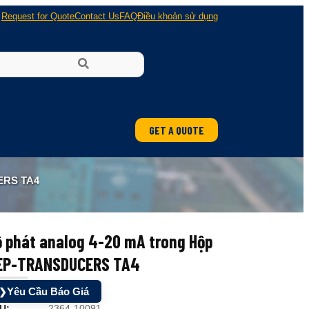
Request for Quote
Contact Us
FAQ
Điều khoản sử dụng
GET A QUOTE
ung
ERS TA4
 nổ
ộ phát analog 4-20 mA trong Hộp
EP-TRANSDUCERS TA4
Yêu Cầu Báo Giá
❯
U:
2364-10091