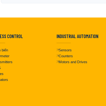
ESS CONTROL
INDUSTRIAL AUTOMATION
 biến
Sensors
wmeter
Counters
smitters
Motors and Drives
S
es
ators