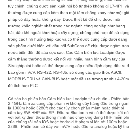
tùy chỉnh, chúng được sản xuất nội bộ từ thép không gỉ 17-4PH và
thường được cung cấp kèm theo một tấm chống xoay như một giả
pháp có dây hoặc không dây. Được thiết kế để chịu được môi
trường khắc nghiệt nhất trong các ngành công nghiệp như hàng
hải, dầu khí ngoài khơi hoặc xây dựng, chúng phù hợp để sử dụn
trong các tình huống tiếp xúc và có thể được cung cấp dưới dạng
sản phẩm dưới biển với đầu nối SubConn để chịu được ngâm tro
nước biển đến độ sâu cực cao. Các Cảm biến lực Loadpin được
cắm thẳng thường được kết nối với nhiều màn hình cầm tay của
Straightpoint hoặc có thể được cung cấp nhiều định dạng đầu ra 
bao gồm mV/V, RS-422, RS-485, sử dụng các giao thức ASCII,
MODBUS TRU và CAN-BUS hoặc một đầu ra tương tự như 4-20
để tích hợp PLC.
Có sẵn ba phiên bản Cảm biến lực Loadpin tiêu chuẩn:- Phiên bả
2.4GHz tầm xa cung cấp phạm vi không dây hàng đầu trong ngàn
là 1000m hoặc 3280ft cho các tùy chọn phần mềm hoặc thiết bị
cầm tay SW-HHP của SP.- Đầu ra Bluetooth và có thể được kết nố
với bất kỳ điện thoại thông minh nào chạy ứng dụng HHP miễn ph
của chúng tôi trên iOS hoặc Android ở phạm vi lên tới 100m hoặc
328ft.- Phiên bản có dây với mV/V hoặc đầu ra analog hoặc kỹ thu