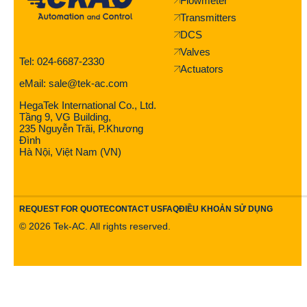
Flowmeter
Transmitters
DCS
Valves
Tel: 024-6687-2330
Actuators
eMail: sale@tek-ac.com
HegaTek International Co., Ltd.
Tầng 9, VG Building,
235 Nguyễn Trãi, P.Khương
Đình
Hà Nội, Việt Nam (VN)
REQUEST FOR QUOTE
CONTACT US
FAQ
ĐIỀU KHOẢN SỬ DỤNG
©
2026
Tek-AC. All rights reserved.