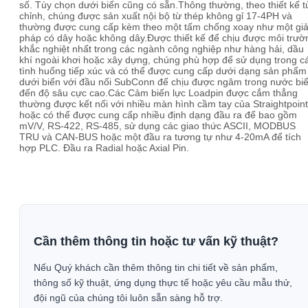
số. Tùy chọn dưới biển cũng có sẵn.Thông thường, theo thiết kế t
chỉnh, chúng được sản xuất nội bộ từ thép không gỉ 17-4PH và
thường được cung cấp kèm theo một tấm chống xoay như một giả
pháp có dây hoặc không dây.Được thiết kế để chịu được môi trườ
khắc nghiệt nhất trong các ngành công nghiệp như hàng hải, dầu
khí ngoài khơi hoặc xây dựng, chúng phù hợp để sử dụng trong c
tình huống tiếp xúc và có thể được cung cấp dưới dạng sản phẩm
dưới biển với đầu nối SubConn để chịu được ngâm trong nước bi
đến độ sâu cực cao.Các Cảm biến lực Loadpin được cắm thẳng
thường được kết nối với nhiều màn hình cầm tay của Straightpoint
hoặc có thể được cung cấp nhiều định dạng đầu ra để bao gồm
mV/V, RS-422, RS-485, sử dụng các giao thức ASCII, MODBUS
TRU và CAN-BUS hoặc một đầu ra tương tự như 4-20mA để tích
hợp PLC. Đầu ra Radial hoặc Axial Pin.
Cần thêm thông tin hoặc tư vấn kỹ thuật?
Nếu Quý khách cần thêm thông tin chi tiết về sản phẩm,
thông số kỹ thuật, ứng dụng thực tế hoặc yêu cầu mẫu thử,
đội ngũ của chúng tôi luôn sẵn sàng hỗ trợ.