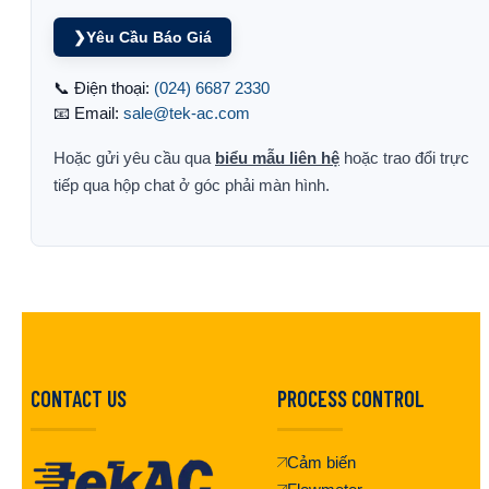
❯
Yêu Cầu Báo Giá
📞 Điện thoại:
(024) 6687 2330
📧 Email:
sale@tek-ac.com
Hoặc gửi yêu cầu qua
biểu mẫu liên hệ
hoặc trao đổi trực
tiếp qua hộp chat ở góc phải màn hình.
CONTACT US
PROCESS CONTROL
Cảm biến