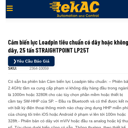
Cảm biến lực Loadpin tiêu chuẩn có dây hoặc khôn
dây, 25 tấn STRAIGHTPOINT LP25T
❯
Yêu Cầu Báo Giá
SKU:
2364-10059
Có sẵn ba phiên bản Cảm biến lực Loadpin tiêu chuẩn: – Phiên b
2.4GHz tầm xa cung cấp phạm vi không dây hàng đầu trong ngàn
là 1000m hoặc 3280ft cho các tùy chọn phần mềm hoặc thiết bị
cầm tay SW-HHP của SP. – Đầu ra Bluetooth và có thể được kết n
với bất kỳ điện thoại thông minh nào chạy ứng dụng HHP miễn ph
của chúng tôi trên iOS hoặc Android ở phạm vi lên tới 100m hoặc
328ft.- Phiên bản có dây với mV/V hoặc đầu ra analog hoặc kỹ thu
số. Tùy chọn dưới biển cũng có sẵn. Thông thường, theo thiết kế