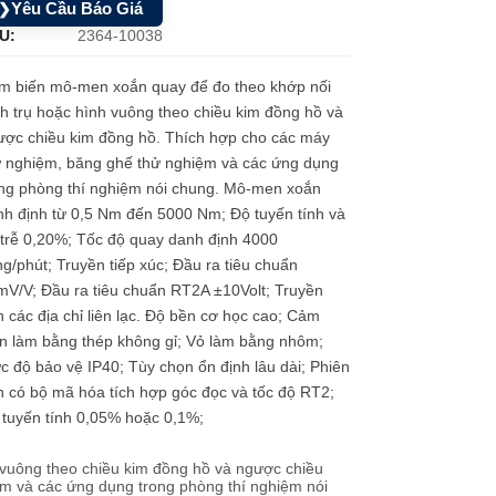
Yêu Cầu Báo Giá
❯
U:
2364-10038
m biến mô-men xoắn quay để đo theo khớp nối
h trụ hoặc hình vuông theo chiều kim đồng hồ và
ược chiều kim đồng hồ. Thích hợp cho các máy
ử nghiệm, băng ghế thử nghiệm và các ứng dụng
ong phòng thí nghiệm nói chung. Mô-men xoắn
h định từ 0,5 Nm đến 5000 Nm; Độ tuyến tính và
trễ 0,20%; Tốc độ quay danh định 4000
g/phút; Truyền tiếp xúc; Đầu ra tiêu chuẩn
V/V; Đầu ra tiêu chuẩn RT2A ±10Volt; Truyền
 các địa chỉ liên lạc. Độ bền cơ học cao; Cảm
n làm bằng thép không gỉ; Vỏ làm bằng nhôm;
 độ bảo vệ IP40; Tùy chọn ổn định lâu dài; Phiên
 có bộ mã hóa tích hợp góc đọc và tốc độ RT2;
 tuyến tính 0,05% hoặc 0,1%;
vuông theo chiều kim đồng hồ và ngược chiều
m và các ứng dụng trong phòng thí nghiệm nói