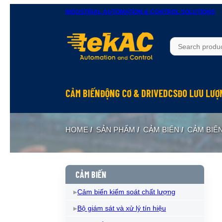
INDUSTRIAL AUTOMATION & CONTROL SOLUTIONS
CẢM BIẾN
ĐỘNG CƠ & DRIVE
DCS
ĐO LƯU LƯỢ
HOME
/
SẢN PHẨM
/
CẢM BIẾN
/
CẢM BIẾ
CẢM BIẾN
Cảm biến kiểm soát chất lượng
Bộ giám sát và xử lý tín hiệu