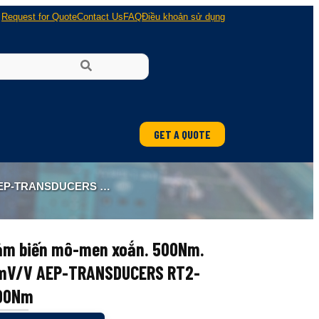
Request for Quote
Contact Us
FAQ
Điều khoản sử dụng
GET A QUOTE
ung
ANSDUCERS RT2-500NM
 nổ
ảm biến mô-men xoắn. 500Nm.
mV/V AEP-TRANSDUCERS RT2-
00Nm