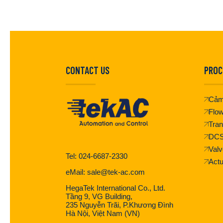
CONTACT US
PROC
Cảm
Flo
Tran
DC
Valv
Tel: 024-6687-2330
Actu
eMail: sale@tek-ac.com
HegaTek International Co., Ltd.
Tầng 9, VG Building,
235 Nguyễn Trãi, P.Khương Đình
Hà Nội, Việt Nam (VN)