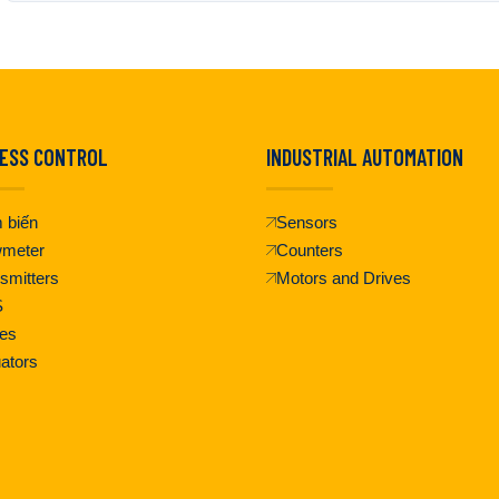
ESS CONTROL
INDUSTRIAL AUTOMATION
 biến
Sensors
wmeter
Counters
smitters
Motors and Drives
S
es
ators