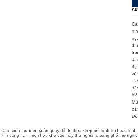
SK
Cả
hìn
ng
th
tr
dan
độ 
vòn
±2m
đến
biế
Mức
bản
Độ
Cảm biến mô-men xoắn quay để đo theo khớp nối hình trụ hoặc hình 
kim đồng hồ. Thích hợp cho các máy thử nghiệm, băng ghế thử nghiệ