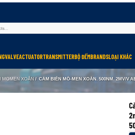
NG
VALVE
ACTUATOR
TRANSMITTER
BỘ ĐẾM
BRANDS
LOẠI KHÁC
Sinfonia
Thiết bị r
N MOMEN XOẮN
/
CẢM BIẾN MÔ-MEN XOẮN. 500NM. 2MV/V AEP-TR
Oriental Motor
Đèn phòng
KGN
NEW-ERA
C
2
5