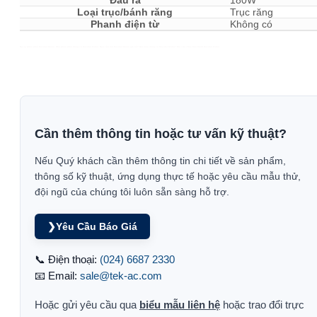
Đầu ra
180W
Loại trục/bánh răng
Trục răng
Phanh điện từ
Không có
Đại lý phân phối Oriental Motor, Nhà phân phối động cơ Oriental Motor. Bạn cần tìm Oriental Motor giá tốt? Nơi mua động cơ Oriental Motor? Nơi sửa chữa bảo hành Oriental Motor
Cần thêm thông tin hoặc tư vấn kỹ thuật?
Nếu Quý khách cần thêm thông tin chi tiết về sản phẩm,
thông số kỹ thuật, ứng dụng thực tế hoặc yêu cầu mẫu thử,
đội ngũ của chúng tôi luôn sẵn sàng hỗ trợ.
❯
Yêu Cầu Báo Giá
📞 Điện thoại:
(024) 6687 2330
📧 Email:
sale@tek-ac.com
Hoặc gửi yêu cầu qua
biểu mẫu liên hệ
hoặc trao đổi trực