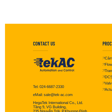
CONTACT US
PROC
Cảm
Flo
Tran
DC
Valv
Tel: 024-6687-2330
Actu
eMail: sale@tek-ac.com
HegaTek International Co., Ltd.
Tầng 9, VG Building,
235 Nguyễn Trãi, P.Khương Đình