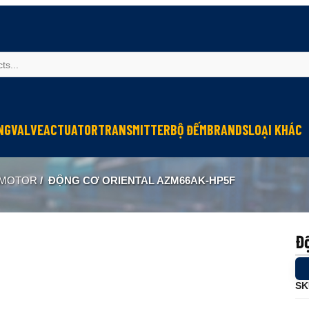
NG
VALVE
ACTUATOR
TRANSMITTER
BỘ ĐẾM
BRANDS
LOẠI KHÁC
Sinfonia
Thiết bị r
 MOTOR
/
ĐỘNG CƠ ORIENTAL AZM66AK-HP5F
Oriental Motor
Đèn phòng
KGN
NEW-ERA
Đ
SK