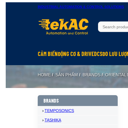
INDUSTRIAL AUTOMATION & CONTROL SOLUTIONS
CẢM BIẾN
ĐỘNG CƠ & DRIVE
DCS
ĐO LƯU LƯỢ
HOME
/
SẢN PHẨM
/
BRANDS
/
ORIENTAL
BRANDS
TEMPOSONICS
TASHIKA