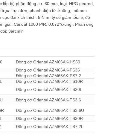
c lắp bộ phận động cơ: 60 mm, loại: HPG geared,
i trục: trục đơn, phanh điện từ: không, mômen
h cực đại kích thích: 5 N m, tỷ số giảm tốc: 5, độ
n giải: Cài đặt 1000 P/R: 0,072°/xung , Phản ứng
dội: 3arcmin
00
Động cơ Oriental AZM66AK-HS50
Động cơ Oriental AZM66AK-PS36
Động cơ Oriental AZM66AK-PS7.2
L
Động cơ Oriental AZM66AK-TS10R
Động cơ Oriental AZM66AK-TS20L
0U
Động cơ Oriental AZM66AK-TS3.6
6R
Động cơ Oriental AZM66AK-TS3.6U
L
Động cơ Oriental AZM66AK-TS30R
2
Động cơ Oriental AZM66AK-TS7.2L