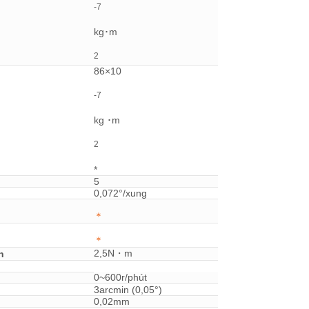
-7
kg･m
2
86×10
-7
kg ･m
2
*
5
0,072°/xung
＊
＊
2,5N・m
n
0~600r/phút
3arcmin (0,05°)
0,02mm