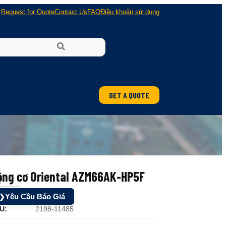
Request for Quote
Contact Us
FAQ
Điều khoản sử dụng
GET A QUOTE
ung
 nổ
ộng cơ Oriental AZM66AK-HP5F
Yêu Cầu Báo Giá
❯
U:
2198-11485