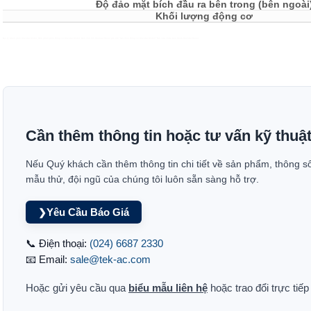
Độ đảo mặt bích đầu ra bên trong (bên ngoài
Khối lượng động cơ
Đại lý phân phối Oriental Motor, Nhà phân phối động cơ Oriental Motor. Bạn cần tìm Oriental Motor giá tốt? Nơi mua động cơ Oriental Motor? Nơi sửa chữa bảo hành Oriental Motor
Cần thêm thông tin hoặc tư vấn kỹ thuậ
Nếu Quý khách cần thêm thông tin chi tiết về sản phẩm, thông s
mẫu thử, đội ngũ của chúng tôi luôn sẵn sàng hỗ trợ.
Yêu Cầu Báo Giá
❯
📞 Điện thoại:
(024) 6687 2330
📧 Email:
sale@tek-ac.com
Hoặc gửi yêu cầu qua
biểu mẫu liên hệ
hoặc trao đổi trực tiế