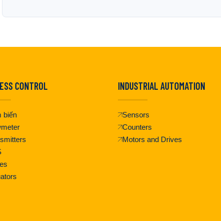
ESS CONTROL
INDUSTRIAL AUTOMATION
 biến
Sensors
wmeter
Counters
smitters
Motors and Drives
S
es
ators