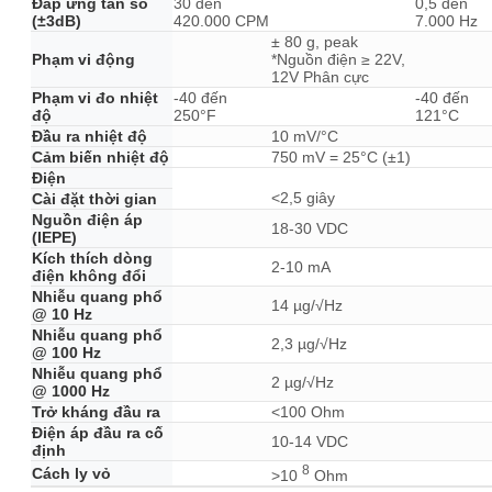
Đáp ứng tần số
30 đến
0,5 đến
(±3dB)
420.000 CPM
7.000 Hz
± 80 g, peak
Phạm vi động
*Nguồn điện ≥ 22V,
12V Phân cực
Phạm vi đo nhiệt
-40 đến
-40 đến
độ
250°F
121°C
Đầu ra nhiệt độ
10 mV/°C
Cảm biến nhiệt độ
750 mV = 25°C (±1)
Điện
<2,5 giây
Cài đặt thời gian
Nguồn điện áp
18-30 VDC
(IEPE)
Kích thích dòng
2-10 mA
điện không đổi
Nhiễu quang phổ
14 µg/√Hz
@ 10 Hz
Nhiễu quang phổ
2,3 µg/√Hz
@ 100 Hz
Nhiễu quang phổ
2 µg/√Hz
@ 1000 Hz
Trở kháng đầu ra
<100 Ohm
Điện áp đầu ra cố
10-14 VDC
định
8
Cách ly vỏ
>10
Ohm