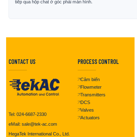
tiếp qua hộp chat ở góc phải màn hình.
CONTACT US
PROCESS CONTROL
Cảm biến
Flowmeter
Transmitters
DCS
Valves
Tel: 024-6687-2330
Actuators
eMail: sale@tek-ac.com
HegaTek International Co., Ltd.