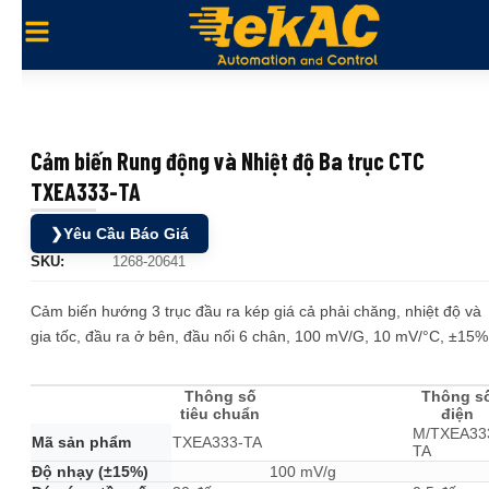
Cảm biến Rung động và Nhiệt độ Ba trục CTC
TXEA333-TA
❯
Yêu Cầu Báo Giá
SKU:
1268-20641
Cảm biến hướng 3 trục đầu ra kép giá cả phải chăng, nhiệt độ và
gia tốc, đầu ra ở bên, đầu nối 6 chân, 100 mV/G, 10 mV/°C, ±15%
Thông số
Thông s
tiêu chuẩn
điện
M/TXEA33
Mã sản phẩm
TXEA333-TA
TA
Độ nhạy (±15%)
100 mV/g