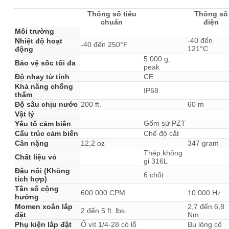
Thông số tiêu
Thông số
chuẩn
điện
Môi trường
-40 đến
Nhiệt độ hoạt
-40 đến 250°F
121°C
động
5.000 g,
Bảo vệ sốc tối đa
peak
Độ nhạy từ tính
CE
Khả năng chống
IP68
thấm
Độ sâu chịu nước
200 ft.
60 m
Vật lý
Gốm sứ PZT
Yếu tố cảm biến
Cấu trúc cảm biến
Chế độ cắt
Cân nặng
12,2 oz
347 gram
Thép không
Chất liệu vỏ
gỉ 316L
Đầu nối (Không
6 chốt
tích hợp)
Tần số cộng
600.000 CPM
10.000 Hz
hưởng
Momen xoắn lắp
2,7 đến 6,8
2 đến 5 ft. lbs.
đặt
Nm
Phụ kiện lắp đặt
Ổ vít 1/4-28 có lỗ
Bu lông cố