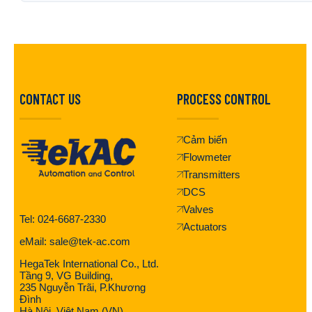
CONTACT US
PROCESS CONTROL
Cảm biến
Flowmeter
Transmitters
DCS
Valves
Tel: 024-6687-2330
Actuators
eMail: sale@tek-ac.com
HegaTek International Co., Ltd.
Tầng 9, VG Building,
235 Nguyễn Trãi, P.Khương
Đình
Hà Nội, Việt Nam (VN)