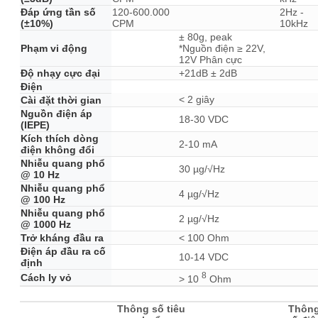
Đáp ứng tần số
120-600.000
2Hz -
(±10%)
CPM
10kHz
± 80g, peak
Phạm vi động
*Nguồn điện ≥ 22V,
12V Phân cực
Độ nhạy cực đại
+21dB ± 2dB
Điện
< 2 giây
Cài đặt thời gian
Nguồn điện áp
18-30 VDC
(IEPE)
Kích thích dòng
2-10 mA
điện không đổi
Nhiễu quang phổ
30 µg/√Hz
@ 10 Hz
Nhiễu quang phổ
4 µg/√Hz
@ 100 Hz
Nhiễu quang phổ
2 µg/√Hz
@ 1000 Hz
Trở kháng đầu ra
< 100 Ohm
Điện áp đầu ra cố
10-14 VDC
định
8
Cách ly vỏ
> 10
Ohm
Thông số tiêu
Thôn