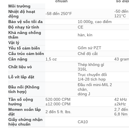
chuẩn
số điệ
Môi trường
-50 đến
Nhiệt độ hoạt
-58 đến 250°F
121°C
động
Bảo vệ sốc tối đa
10.000g, cao điểm
Độ nhạy từ tính
CE
Khả năng chống
hàn, kín
thấm
Vật lý
Gốm sứ PZT
Yếu tố cảm biến
Cấu trúc cảm biến
Chế độ cắt
Cân nặng
1,5 oz
43 gra
Thép không gỉ
Chất liệu vỏ
316L
Trục chuyển đổi
Lỗ vít lắp đặt
1/4-28 tích hợp
Đầu nối mini-MIL 2
Đầu nối (Không
chân,
tích hợp)
dòng J
Tần số cộng
520.000 CPM
42 kHz
hưởng
±12.000 CPM
±2kHz
Momen xoắn lắp
2,7 đến
2 đến 5 ft. lbs.
đặt
6,8 Nm
Giấy chứng nhận
CA10
hiệu chuẩn