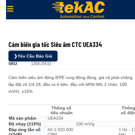
Cảm biến gia tốc Siêu âm CTC UEA334
❯
Yêu Cầu Báo Giá
SKU:
1268-20632
Cảm biến siêu âm động IEPE rung động động, giá cả phải chăng,
lắp đặt vít 1/4-28, đầu ra ở bên, đầu nối MINI-MIL 2 chân, 100
mV/G, ±15%
Thông số
Thôn
tiêu chuẩn
số điệ
Mã sản phẩm
UEA334
Độ nhạy (±15%)
100 mV/g
Đáp ứng tần số
60-1.020.000
1 Hz - 1
(±3dB)
CPM
kHz