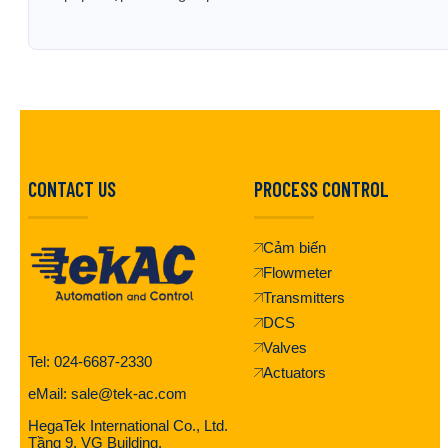
CONTACT US
PROCESS CONTROL
Cảm biến
Flowmeter
Transmitters
DCS
Valves
Tel: 024-6687-2330
Actuators
eMail: sale@tek-ac.com
HegaTek International Co., Ltd.
Tầng 9, VG Building,