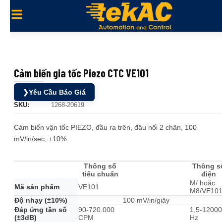
Cảm biến gia tốc Piezo CTC VE101
❯
Yêu Cầu Báo Giá
SKU:
1268-20619
Cảm biến vận tốc PIEZO, đầu ra trên, đầu nối 2 chân, 100
mV/in/sec, ±10%.
Thông số
Thông s
tiêu chuẩn
điện
M/ hoặc
Mã sản phẩm
VE101
M8/VE10
Độ nhạy (±10%)
100 mV/in/giây
Đáp ứng tần số
90-720.000
1,5-12000
(±3dB)
CPM
Hz