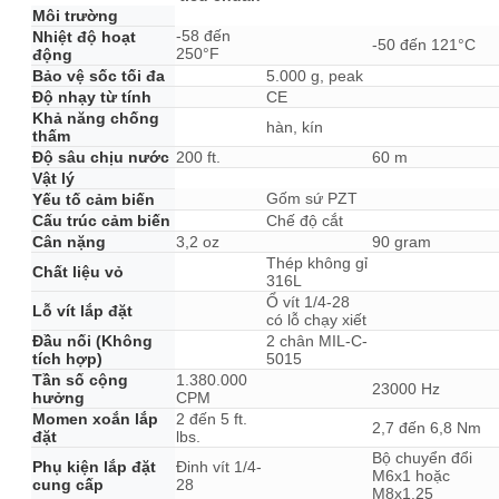
Môi trường
-58 đến
Nhiệt độ hoạt
-50 đến 121°C
250°F
động
Bảo vệ sốc tối đa
5.000 g, peak
Độ nhạy từ tính
CE
Khả năng chống
hàn, kín
thấm
Độ sâu chịu nước
200 ft.
60 m
Vật lý
Gốm sứ PZT
Yếu tố cảm biến
Cấu trúc cảm biến
Chế độ cắt
Cân nặng
3,2 oz
90 gram
Thép không gỉ
Chất liệu vỏ
316L
Ổ vít 1/4-28
Lỗ vít lắp đặt
có lỗ chạy xiết
Đầu nối (Không
2 chân MIL-C-
tích hợp)
5015
Tần số cộng
1.380.000
23000 Hz
hưởng
CPM
Momen xoắn lắp
2 đến 5 ft.
2,7 đến 6,8 Nm
đặt
lbs.
Bộ chuyển đổi
Phụ kiện lắp đặt
Đinh vít 1/4-
M6x1 hoặc
cung cấp
28
M8x1.25