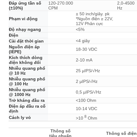
Đáp ứng tần số
120-270.000
2,0-4500
(±10%)
CPM
Hz
± 50 inch/giây. pk
Phạm vi động
*Nguồn điện ≥ 22V,
12V Phân cực
Độ nhạy ngang
<5%
Điện
<4 giây
Cài đặt thời gian
Nguồn điện áp
18-30 VDC
(IEPE)
Kích thích dòng
2-10 mA
điện không đổi
Nhiễu quang phổ
25 µIPS/√Hz
@ 10 Hz
Nhiễu quang phổ
2 µIPS/√Hz
@ 100 Hz
Nhiễu quang phổ
0,5 µIPS/√Hz
@ 1000 Hz
Trở kháng đầu ra
<100 Ohm
Điện áp đầu ra cố
10-14 VDC
định
8
Cách ly vỏ
>10
Ohm
Thông số
Thông số điện
tiêu chuẩn