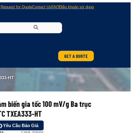
Request for Quote
Contact Us
FAQ
Điều khoản sử dụng
GET A QUOTE
ung
333-HT
 nổ
m biến gia tốc 100 mV/g Ba trục
TC TXEA333-HT
Yêu Cầu Báo Giá
❯
U:
1268-20566