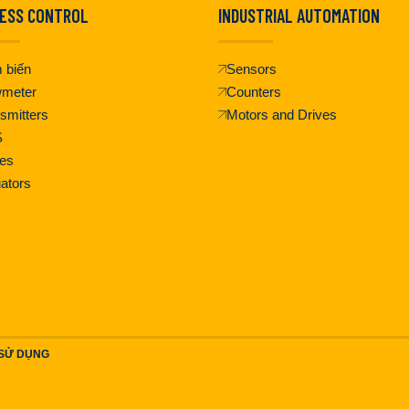
ESS CONTROL
INDUSTRIAL AUTOMATION
 biến
Sensors
wmeter
Counters
smitters
Motors and Drives
S
es
ators
 SỬ DỤNG