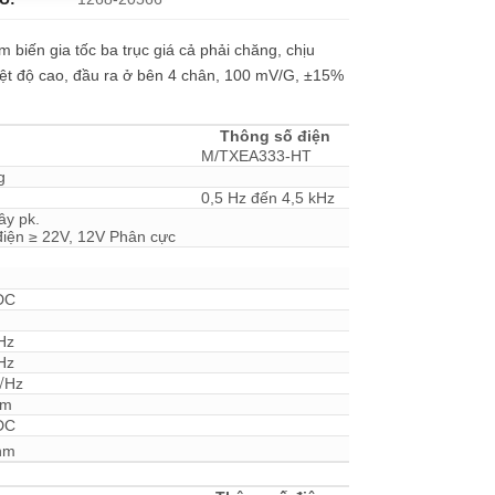
 biến gia tốc ba trục giá cả phải chăng, chịu
ệt độ cao, đầu ra ở bên 4 chân, 100 mV/G, ±15%
Thông số điện
M/TXEA333-HT
g
0,5 Hz đến 4,5 kHz
ây pk.
iện ≥ 22V, 12V Phân cực
DC
Hz
Hz
√Hz
hm
DC
hm