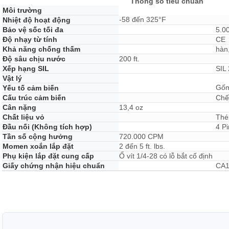
Thông số tiêu chuẩn
Môi trường
-58 đến 325°F
Nhiệt độ hoạt động
Bảo vệ sốc tối đa
5.0
Độ nhạy từ tính
CE
Khả năng chống thấm
hàn,
Độ sâu chịu nước
200 ft.
Xếp hạng SIL
SIL 
Vật lý
Gốm
Yếu tố cảm biến
Cấu trúc cảm biến
Chế
Cân nặng
13,4 oz
Chất liệu vỏ
Thé
Đầu nối (Không tích hợp)
4 P
Tần số cộng hưởng
720.000 CPM
Momen xoắn lắp đặt
2 đến 5 ft. lbs.
Phụ kiện lắp đặt cung cấp
Ổ vít 1/4-28 có lỗ bắt cố định
Giấy chứng nhận hiệu chuẩn
CA