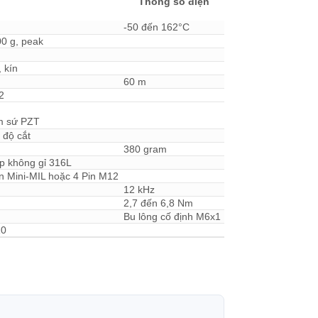
Thông số điện
-50 đến 162°C
00 g, peak
 kín
60 m
2
 sứ PZT
 độ cắt
380 gram
p không gỉ 316L
in Mini-MIL hoặc 4 Pin M12
12 kHz
2,7 đến 6,8 Nm
Bu lông cố định M6x1
10