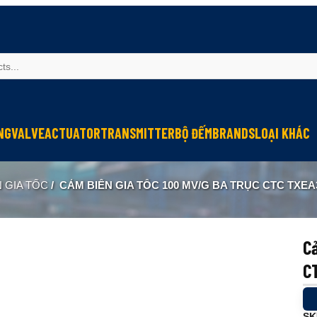
NG
VALVE
ACTUATOR
TRANSMITTER
BỘ ĐẾM
BRANDS
LOẠI KHÁC
Sinfonia
Thiết bị r
 GIA TỐC
/
CẢM BIẾN GIA TỐC 100 MV/G BA TRỤC CTC TXEA
Oriental Motor
Đèn phòng
KGN
NEW-ERA
Cả
C
SK