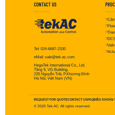
CONTACT US
PROC
Cảm
Flo
Tran
DC
Valv
Tel: 024-6687-2330
Actu
eMail: sale@tek-ac.com
HegaTek International Co., Ltd.
Tầng 9, VG Building,
235 Nguyễn Trãi, P.Khương Đình
Hà Nội, Việt Nam (VN)
REQUEST FOR QUOTE
CONTACT US
FAQ
ĐIỀU KHOẢN
©
2026
Tek-AC. All rights reserved.