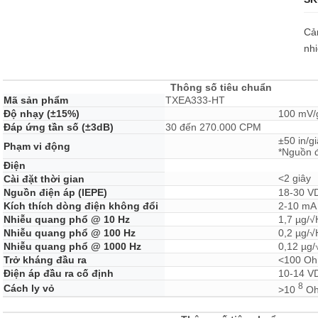
Cảm
nhi
Thông số tiêu chuẩn
Mã sản phẩm
TXEA333-HT
Độ nhạy (±15%)
100 mV/
Đáp ứng tần số (±3dB)
30 đến 270.000 CPM
±50 in/gi
Phạm vi động
*Nguồn đ
Điện
<2 giây
Cài đặt thời gian
Nguồn điện áp (IEPE)
18-30 V
Kích thích dòng điện không đổi
2-10 mA
Nhiễu quang phổ @ 10 Hz
1,7 µg/√
Nhiễu quang phổ @ 100 Hz
0,2 µg/√
Nhiễu quang phổ @ 1000 Hz
0,12 µg/
Trở kháng đầu ra
<100 O
Điện áp đầu ra cố định
10-14 V
8
Cách ly vỏ
>10
O