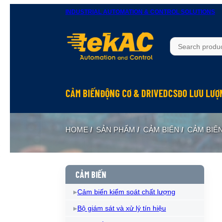
INDUSTRIAL AUTOMATION & CONTROL SOLUTIONS
CẢM BIẾN
ĐỘNG CƠ & DRIVE
DCS
ĐO LƯU LƯỢ
HOME
/
SẢN PHẨM
/
CẢM BIẾN
/
CẢM BIẾN
CẢM BIẾN
Cảm biến kiểm soát chất lượng
Bộ giám sát và xử lý tín hiệu