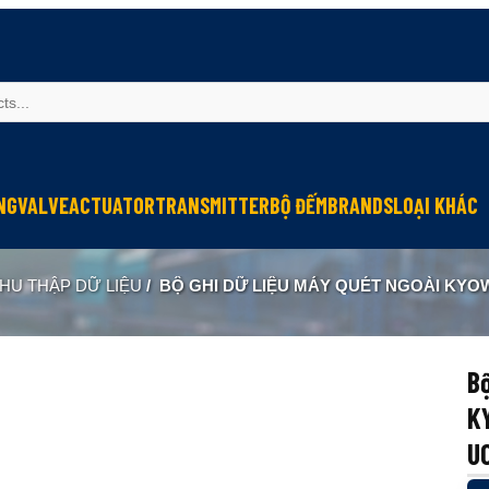
NG
VALVE
ACTUATOR
TRANSMITTER
BỘ ĐẾM
BRANDS
LOẠI KHÁC
Sinfonia
Thiết bị r
HU THẬP DỮ LIỆU
/
BỘ GHI DỮ LIỆU MÁY QUÉT NGOÀI KYOWA USB-70B-10 (Đ
Oriental Motor
Đèn phòng
KGN
NEW-ERA
Bộ
K
U