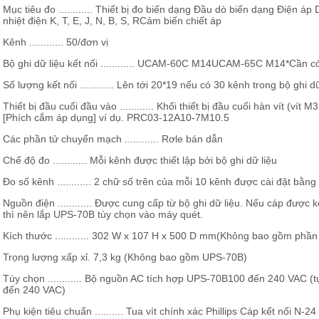
Mục tiêu đo ............ Thiết bị đo biến dạng Đầu dò biến dạng Điện
nhiệt điện K, T, E, J, N, B, S, RCảm biến chiết áp
Kênh ............ 50/đơn vị
Bộ ghi dữ liệu kết nối ............ UCAM-60C M14UCAM-65C M14*Cần c
Số lượng kết nối ............ Lên tới 20*19 nếu có 30 kênh trong bộ ghi dữ
Thiết bị đầu cuối đầu vào ............ Khối thiết bị đầu cuối hàn vít 
[Phích cắm áp dụng] ví dụ. PRC03-12A10-7M10.5
Các phần tử chuyển mạch ............ Rơle bán dẫn
Chế độ đo ............ Mỗi kênh được thiết lập bởi bộ ghi dữ liệu
Đo số kênh ............ 2 chữ số trên của mỗi 10 kênh được cài đặt bằng
Nguồn điện ............ Được cung cấp từ bộ ghi dữ liệu. Nếu cáp được 
thì nên lắp UPS-70B tùy chọn vào máy quét.
Kích thước ............ 302 W x 107 H x 500 D mm(Không bao gồm phần
Trọng lượng xấp xỉ. 7,3 kg (Không bao gồm UPS-70B)
Tùy chọn ............ Bộ nguồn AC tích hợp UPS-70B100 đến 240 VAC 
đến 240 VAC)
Phụ kiện tiêu chuẩn .......... Tua vít chính xác Phillips Cáp kết nối N-24