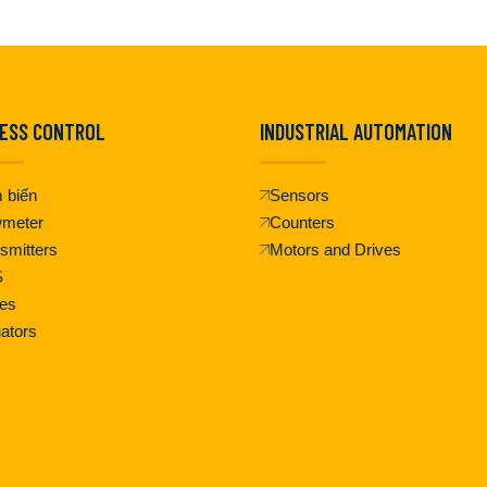
ESS CONTROL
INDUSTRIAL AUTOMATION
 biến
Sensors
wmeter
Counters
smitters
Motors and Drives
S
es
ators