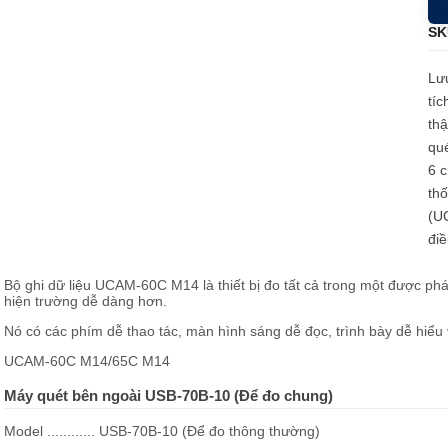
SK
Lưu
tíc
thậ
qué
6 c
thố
(U
đi
Bộ ghi dữ liệu UCAM-60C M14 là thiết bị đo tất cả trong một được phá
hiện trường dễ dàng hơn.
Nó có các phím dễ thao tác, màn hình sáng dễ đọc, trình bày dễ hiểu
UCAM-60C M14/65C M14
Máy quét bên ngoài USB-70B-10 (Để đo chung)
Model ............ USB-70B-10 (Để đo thông thường)