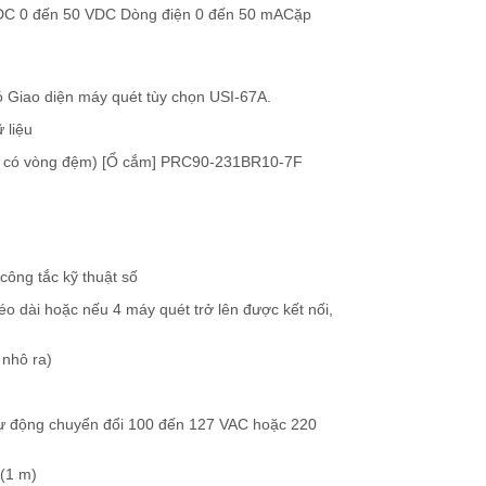
 áp DC 0 đến 50 VDC Dòng điện 0 đến 50 mACặp
ó Giao diện máy quét tùy chọn USI-67A.
 liệu
(vít M3 có vòng đệm) [Ổ cắm] PRC90-231BR10-7F
 công tắc kỹ thuật số
kéo dài hoặc nếu 4 máy quét trở lên được kết nối,
 nhô ra)
(tự động chuyển đổi 100 đến 127 VAC hoặc 220
 (1 m)