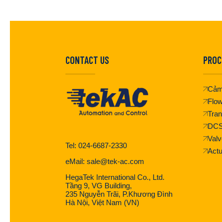
CONTACT US
PROC
Cảm
Flo
Tran
DC
Valv
Tel: 024-6687-2330
Actu
eMail: sale@tek-ac.com
HegaTek International Co., Ltd.
Tầng 9, VG Building,
235 Nguyễn Trãi, P.Khương Đình
Hà Nội, Việt Nam (VN)