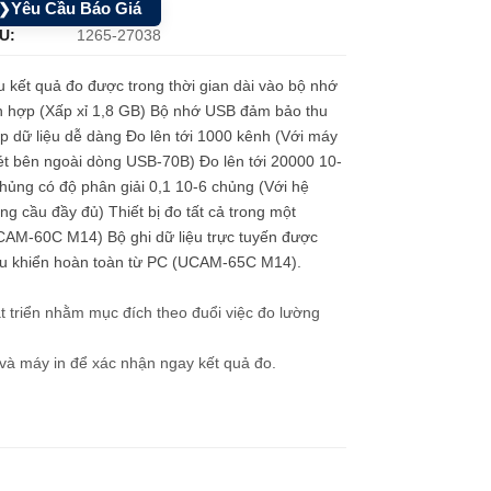
Yêu Cầu Báo Giá
❯
U:
1265-27038
 kết quả đo được trong thời gian dài vào bộ nhớ
h hợp (Xấp xỉ 1,8 GB) Bộ nhớ USB đảm bảo thu
p dữ liệu dễ dàng Đo lên tới 1000 kênh (Với máy
t bên ngoài dòng USB-70B) Đo lên tới 20000 10-
hủng có độ phân giải 0,1 10-6 chủng (Với hệ
ng cầu đầy đủ) Thiết bị đo tất cả trong một
CAM-60C M14) Bộ ghi dữ liệu trực tuyến được
ều khiển hoàn toàn từ PC (UCAM-65C M14).
t triển nhằm mục đích theo đuổi việc đo lường
 và máy in để xác nhận ngay kết quả đo.