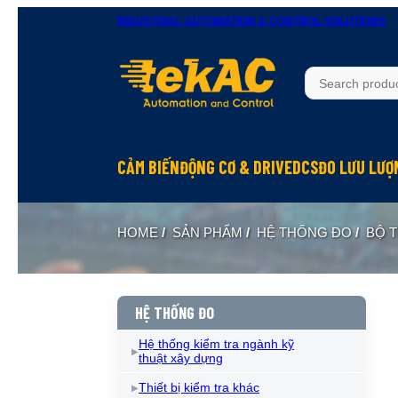
INDUSTRIAL AUTOMATION & CONTROL SOLUTIONS
CẢM BIẾN
ĐỘNG CƠ & DRIVE
DCS
ĐO LƯU LƯỢ
HOME
/
SẢN PHẨM
/
HỆ THỐNG ĐO
/
BỘ T
HỆ THỐNG ĐO
Hệ thống kiểm tra ngành kỹ
thuật xây dựng
Thiết bị kiểm tra khác