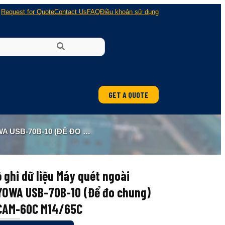
Request for Quote
Contact Us
FAQ
Điều khoản sử dụng
GET A QUOTE
ung
Ể ĐO CHUNG) UCAM-60C M14/65C
 nổ
 ghi dữ liệu Máy quét ngoài
YOWA USB-70B-10 (Để đo chung)
CAM-60C M14/65C