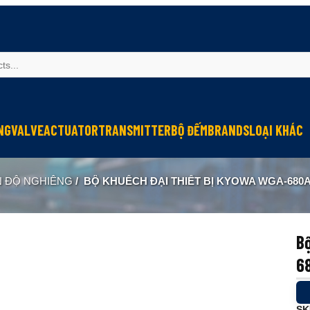
NG
VALVE
ACTUATOR
TRANSMITTER
BỘ ĐẾM
BRANDS
LOẠI KHÁC
Sinfonia
Thiết bị r
N ĐỘ NGHIÊNG
/
BỘ KHUẾCH ĐẠI THIẾT BỊ KYOWA WGA-680A-1
Oriental Motor
Đèn phòng
KGN
NEW-ERA
Bộ
6
SK