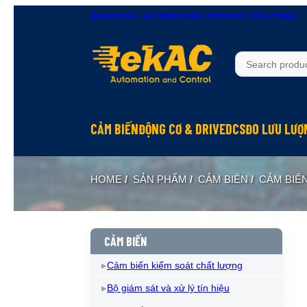
INDUSTRIAL AUTOMATION & CONTROL SOLUTIONS
CẢM BIẾN
ĐỘNG CƠ & DRIVE
DCS
ĐO LƯU LƯỢ
HOME
/
SẢN PHẨM
/
CẢM BIẾN
/
CẢM BIẾ
CẢM BIẾN
Cảm biến kiểm soát chất lượng
Bộ giám sát và xử lý tín hiệu