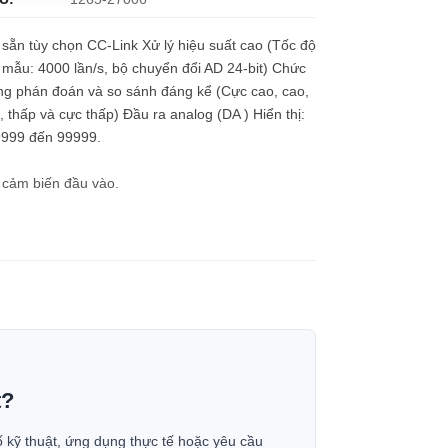
sẵn tùy chọn CC-Link Xử lý hiệu suất cao (Tốc độ
 mẫu: 4000 lần/s, bộ chuyển đổi AD 24-bit) Chức
ng phán đoán và so sánh đáng kể (Cực cao, cao,
 thấp và cực thấp) Đầu ra analog (DA ) Hiển thị:
9999 đến 99999.
a cảm biến đầu vào.
t?
ố kỹ thuật, ứng dụng thực tế hoặc yêu cầu