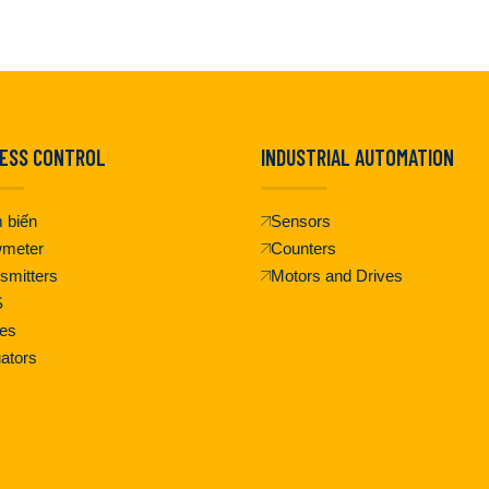
ESS CONTROL
INDUSTRIAL AUTOMATION
 biến
Sensors
wmeter
Counters
smitters
Motors and Drives
S
es
ators