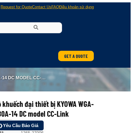
Request for Quote
Contact Us
FAQ
Điều khoản sử dụng
GET A QUOTE
ung
4 DC MODEL CC-LINK
 nổ
 khuếch đại thiết bị KYOWA WGA-
80A-14 DC model CC-Link
Yêu Cầu Báo Giá
❯
U:
1265-27006