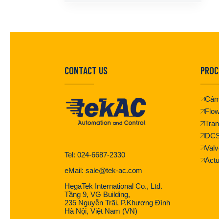
CONTACT US
PROC
Cảm
Flo
Tran
DC
Valv
Tel: 024-6687-2330
Actu
eMail: sale@tek-ac.com
HegaTek International Co., Ltd.
Tầng 9, VG Building,
235 Nguyễn Trãi, P.Khương Đình
Hà Nội, Việt Nam (VN)