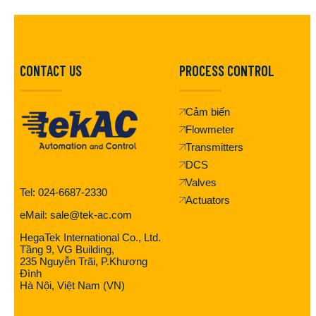
CONTACT US
PROCESS CONTROL
Cảm biến
Flowmeter
Transmitters
DCS
Valves
Tel: 024-6687-2330
Actuators
eMail: sale@tek-ac.com
HegaTek International Co., Ltd.
Tầng 9, VG Building,
235 Nguyễn Trãi, P.Khương
Đình
Hà Nội, Việt Nam (VN)