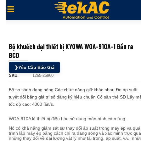
Bộ khuếch đại thiết bị KYOWA WGA-910A-1 Đầu ra
BCD
❯
Yêu Cầu Báo Giá
SKU:
1265-26960
Bộ so sánh dạng sóng Các chức năng giữ khác nhau Đo áp suất
tuyệt đối bằng giá trị số đăng ký hiệu chuẩn Có sẵn thẻ SD Lấy m
tốc độ cao: 4000 lần/s.
WGA-910A là thiết bị điều hòa sử dụng màn hình cảm ứng.
Nó có khả năng giám sát sự thay đổi áp suất trong máy ép và quá
trình lắp máy ép bằng cách chỉ ra dạng sóng và xác minh trực qu
những thay đổi về đại lượng vật lý như tải trọng, áp suất, v.v., nhữ