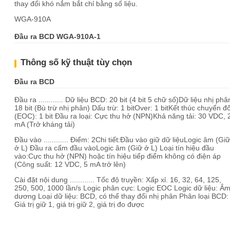
thay đổi khó nắm bắt chỉ bằng số liệu.
WGA-910A
Đầu ra BCD WGA-910A-1
Thông số kỹ thuật tùy chọn
Đầu ra BCD
Đầu ra ............ Dữ liệu BCD: 20 bit (4 bit 5 chữ số)Dữ liệu nhị phâ
18 bit (Bù trừ nhị phân) Dấu trừ: 1 bitOver: 1 bitKết thúc chuyển đổ
(EOC): 1 bit Đầu ra loại: Cực thu hở (NPN)Khả năng tải: 30 VDC, 
mA (Trở kháng tải)
Đầu vào ............ Điểm: 2Chi tiết:Đầu vào giữ dữ liệuLogic âm (Giữ
ở L) Đầu ra cấm đầu vàoLogic âm (Giữ ở L) Loại tín hiệu đầu
vào:Cực thu hở (NPN) hoặc tín hiệu tiếp điểm không có điện áp
(Công suất: 12 VDC, 5 mA trở lên)
Cài đặt nội dung ............ Tốc độ truyền: Xấp xỉ. 16, 32, 64, 125,
250, 500, 1000 lần/s Logic phân cực: Logic EOC Logic dữ liệu: Âm
dương Loại dữ liệu: BCD, có thể thay đổi nhị phân Phân loại BCD:
Giá trị giữ 1, giá trị giữ 2, giá trị đo được