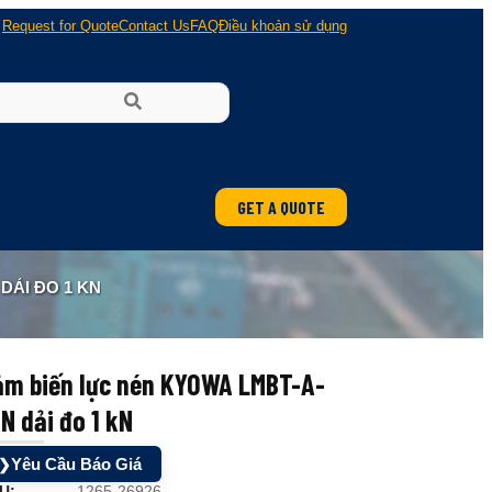
Request for Quote
Contact Us
FAQ
Điều khoản sử dụng
GET A QUOTE
ung
DẢI ĐO 1 KN
 nổ
ảm biến lực nén KYOWA LMBT-A-
N dải đo 1 kN
Yêu Cầu Báo Giá
❯
U:
1265-26926