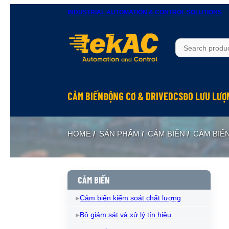
INDUSTRIAL AUTOMATION & CONTROL SOLUTIONS
CẢM BIẾN
ĐỘNG CƠ & DRIVE
DCS
ĐO LƯU LƯỢ
HOME
/
SẢN PHẨM
/
CẢM BIẾN
/
CẢM BIẾ
CẢM BIẾN
Cảm biến kiểm soát chất lượng
Bộ giám sát và xử lý tín hiệu