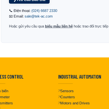
📞 Điện thoại:
(024) 6687 2330
📧 Email:
sale@tek-ac.com
Hoặc gửi yêu cầu qua
biểu mẫu liên hệ
hoặc trao đổi trực tiế
ESS CONTROL
INDUSTRIAL AUTOMATION
 biến
Sensors
wmeter
Counters
smitters
Motors and Drives