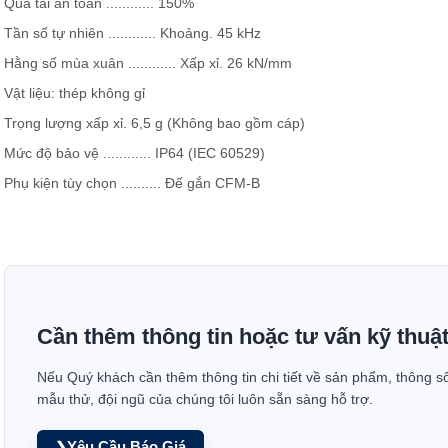
Quá tải an toàn ............ 150%
Tần số tự nhiên ............ Khoảng. 45 kHz
Hằng số mùa xuân ............ Xấp xỉ. 26 kN/mm
Vật liệu: thép không gỉ
Trọng lượng xấp xỉ. 6,5 g (Không bao gồm cáp)
Mức độ bảo vệ ............ IP64 (IEC 60529)
Phụ kiện tùy chọn .......... Đế gắn CFM-B
Cần thêm thông tin hoặc tư vấn kỹ thuậ
Nếu Quý khách cần thêm thông tin chi tiết về sản phẩm, thông s
mẫu thử, đội ngũ của chúng tôi luôn sẵn sàng hỗ trợ.
Yêu Cầu Báo Giá
❯