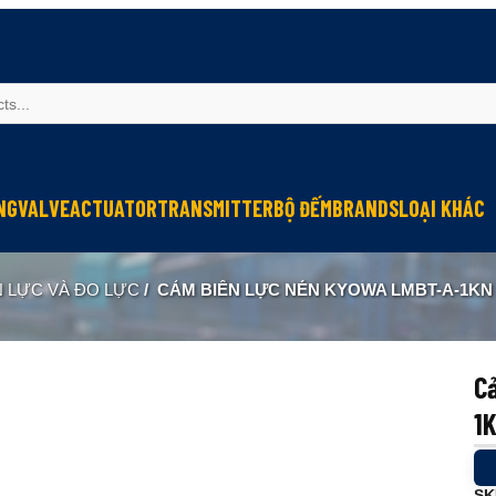
NG
VALVE
ACTUATOR
TRANSMITTER
BỘ ĐẾM
BRANDS
LOẠI KHÁC
Sinfonia
Thiết bị r
N LỰC VÀ ĐO LỰC
/
CẢM BIẾN LỰC NÉN KYOWA LMBT-A-1KN 
Oriental Motor
Đèn phòng
KGN
NEW-ERA
C
1K
SK