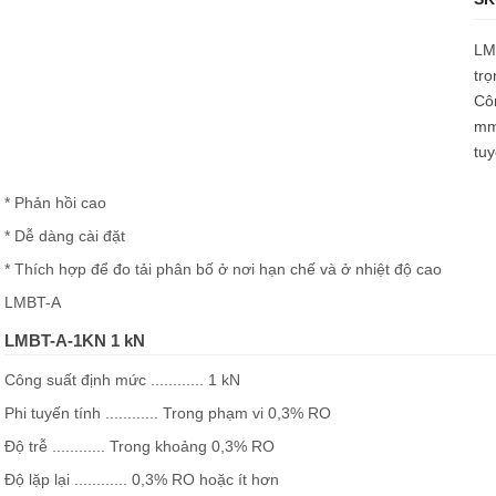
LMB
trọ
Cô
mm
tu
* Phản hồi cao
* Dễ dàng cài đặt
* Thích hợp để đo tải phân bố ở nơi hạn chế và ở nhiệt độ cao
LMBT-A
LMBT-A-1KN 1 kN
Công suất định mức ............ 1 kN
Phi tuyến tính ............ Trong phạm vi 0,3% RO
Độ trễ ............ Trong khoảng 0,3% RO
Độ lặp lại ............ 0,3% RO hoặc ít hơn