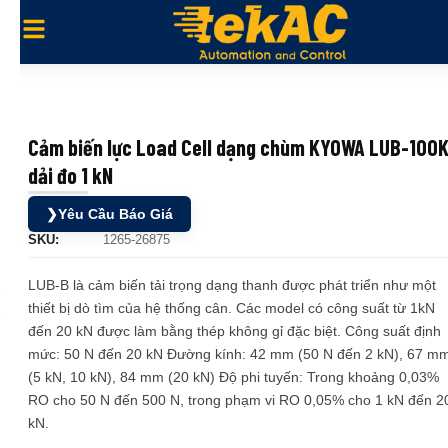
Cảm biến lực Load Cell dạng chùm KYOWA LUB-100
dải đo 1 kN
❯
Yêu Cầu Báo Giá
SKU:
1265-26875
LUB-B là cảm biến tải trọng dạng thanh được phát triển như một
thiết bị dò tìm của hệ thống cân. Các model có công suất từ ​​1kN
đến 20 kN được làm bằng thép không gỉ đặc biệt. Công suất định
mức: 50 N đến 20 kN Đường kính: 42 mm (50 N đến 2 kN), 67 m
(5 kN, 10 kN), 84 mm (20 kN) Độ phi tuyến: Trong khoảng 0,03%
RO cho 50 N đến 500 N, trong phạm vi RO 0,05% cho 1 kN đến 2
kN.