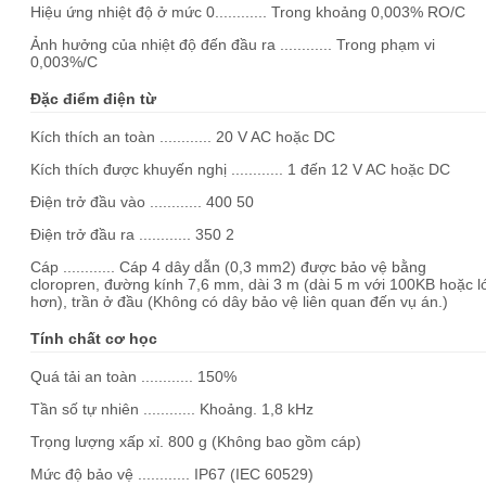
Hiệu ứng nhiệt độ ở mức 0............ Trong khoảng 0,003% RO/C
Ảnh hưởng của nhiệt độ đến đầu ra ............ Trong phạm vi
0,003%/C
Đặc điểm điện từ
Kích thích an toàn ............ 20 V AC hoặc DC
Kích thích được khuyến nghị ............ 1 đến 12 V AC hoặc DC
Điện trở đầu vào ............ 400 50
Điện trở đầu ra ............ 350 2
Cáp ............ Cáp 4 dây dẫn (0,3 mm2) được bảo vệ bằng
cloropren, đường kính 7,6 mm, dài 3 m (dài 5 m với 100KB hoặc l
hơn), trần ở đầu (Không có dây bảo vệ liên quan đến vụ án.)
Tính chất cơ học
Quá tải an toàn ............ 150%
Tần số tự nhiên ............ Khoảng. 1,8 kHz
Trọng lượng xấp xỉ. 800 g (Không bao gồm cáp)
Mức độ bảo vệ ............ IP67 (IEC 60529)