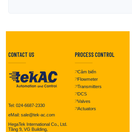
CONTACT US
PROCESS CONTROL
Cảm biến
Flowmeter
Transmitters
DCS
Valves
Tel: 024-6687-2330
Actuators
eMail: sale@tek-ac.com
HegaTek International Co., Ltd.
Tầng 9, VG Building,