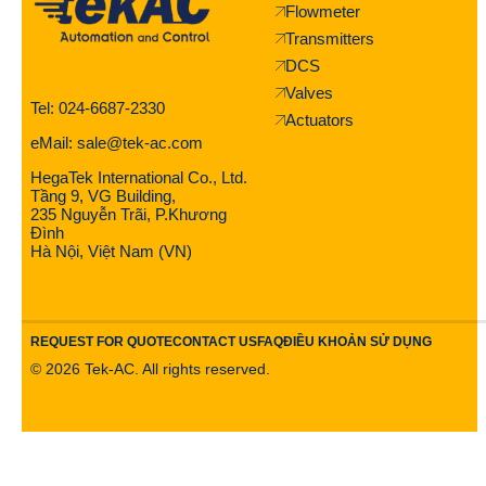
Flowmeter
Transmitters
DCS
Valves
Tel: 024-6687-2330
Actuators
eMail: sale@tek-ac.com
HegaTek International Co., Ltd.
Tầng 9, VG Building,
235 Nguyễn Trãi, P.Khương
Đình
Hà Nội, Việt Nam (VN)
REQUEST FOR QUOTE
CONTACT US
FAQ
ĐIỀU KHOẢN SỬ DỤNG
©
2026
Tek-AC. All rights reserved.