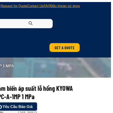
Request for Quote
Contact Us
FAQ
Điều khoản sử dụng
GET A QUOTE
ung
P 1 MPA
 nổ
ảm biến áp suất lỗ hổng KYOWA
PC-A-1MP 1 MPa
Yêu Cầu Báo Giá
❯
U:
1265-26813