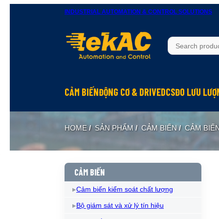
INDUSTRIAL AUTOMATION & CONTROL SOLUTIONS
CẢM BIẾN
ĐỘNG CƠ & DRIVE
DCS
ĐO LƯU LƯỢ
HOME
/
SẢN PHẨM
/
CẢM BIẾN
/
CẢM BIẾ
CẢM BIẾN
Cảm biến kiểm soát chất lượng
Bộ giám sát và xử lý tín hiệu