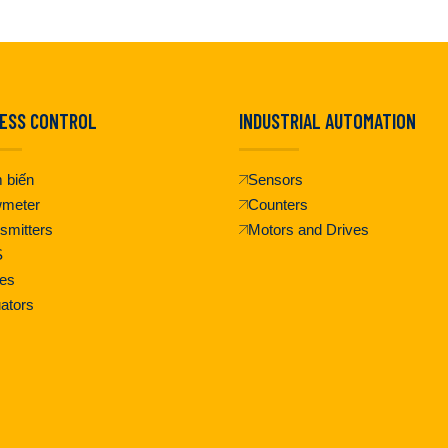
ESS CONTROL
INDUSTRIAL AUTOMATION
 biến
Sensors
wmeter
Counters
smitters
Motors and Drives
S
es
ators