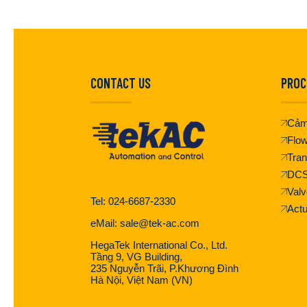
CONTACT US
PROC
Cảm
Flo
Tran
DC
Valv
Tel: 024-6687-2330
Actu
eMail: sale@tek-ac.com
HegaTek International Co., Ltd.
Tầng 9, VG Building,
235 Nguyễn Trãi, P.Khương Đình
Hà Nội, Việt Nam (VN)