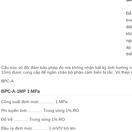
Để 
tro
đất
khô
ng
áp 
thể
Cấu trúc vỏ đôi đảm bảo phép đo mà không nhận bất kỳ ảnh hưởng nào
10m) được cung cấp để ngăn chặn bộ phận cảm biến bị tắc. Vỏ thép
BPC-A
BPC-A-1MP 1 MPa
Công suất định mức ............ 1 MPa
Phi tuyến tính ............ Trong vòng 1% RO
Độ trễ ............ Trong vòng 1% RO
Đầu ra định mức ............ 1 mV/V trở lên