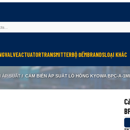
NG
VALVE
ACTUATOR
TRANSMITTER
BỘ ĐẾM
BRANDS
LOẠI KHÁC
Sinfonia
Thiết bị r
N ÁP SUẤT
/
CẢM BIẾN ÁP SUẤT LỖ HỔNG KYOWA BPC-A-1M
Oriental Motor
Đèn phòng
KGN
NEW-ERA
C
B
SK