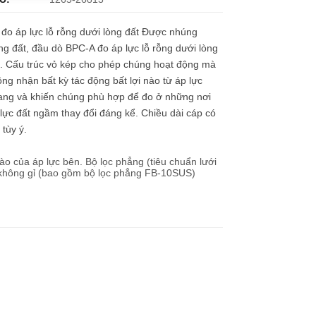
đo áp lực lỗ rỗng dưới lòng đất Được nhúng
ng đất, đầu dò BPC-A đo áp lực lỗ rỗng dưới lòng
. Cấu trúc vỏ kép cho phép chúng hoạt động mà
ng nhận bất kỳ tác động bất lợi nào từ áp lực
ang và khiến chúng phù hợp để đo ở những nơi
lực đất ngầm thay đổi đáng kể. Chiều dài cáp có
 tùy ý.
 của áp lực bên. Bộ lọc phẳng (tiêu chuẩn lưới
 không gỉ (bao gồm bộ lọc phẳng FB-10SUS)