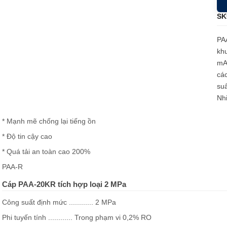
SK
PAA
khu
mA
các
su
Nhi
* Mạnh mẽ chống lại tiếng ồn
* Độ tin cậy cao
* Quá tải an toàn cao 200%
PAA-R
Cáp PAA-20KR tích hợp loại 2 MPa
Công suất định mức ............ 2 MPa
Phi tuyến tính ............ Trong phạm vi 0,2% RO