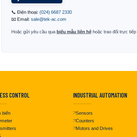
📞 Điện thoại:
(024) 6687 2330
📧 Email:
sale@tek-ac.com
Hoặc gửi yêu cầu qua
biểu mẫu liên hệ
hoặc trao đổi trực tiế
ESS CONTROL
INDUSTRIAL AUTOMATION
 biến
Sensors
wmeter
Counters
smitters
Motors and Drives
S