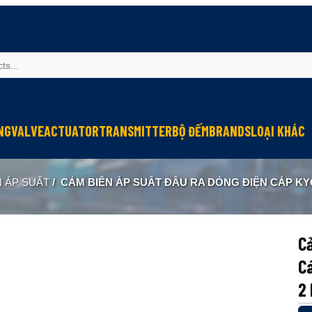
NG
VALVE
ACTUATOR
TRANSMITTER
BỘ ĐẾM
BRANDS
LOẠI KHÁC
Sinfonia
Thiết bị r
N ÁP SUẤT
/
CẢM BIẾN ÁP SUẤT ĐẦU RA DÒNG ĐIỆN CÁP KYOWA PAA-20KR TÍCH HỢP
Oriental Motor
Đèn phòng
KGN
NEW-ERA
Cả
C
2