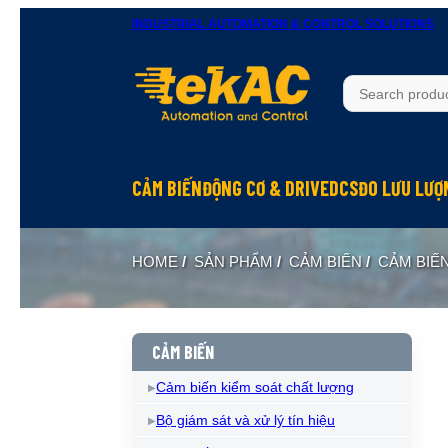
INDUSTRIAL AUTOMATION & CONTROL SOLUTIONS
CẢM BIẾN
ĐỘNG CƠ & DRIVE
DCS
ĐO LƯU LƯỢ
HOME
/
SẢN PHẨM
/
CẢM BIẾN
/
CẢM BIẾ
CẢM BIẾN
Cảm biến kiểm soát chất lượng
Bộ giám sát và xử lý tín hiệu