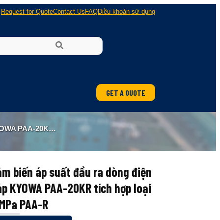
Request for Quote
Contact Us
FAQ
Điều khoản sử dụng
GET A QUOTE
ung
 LOẠI 2 MPA PAA-R
 nổ
m biến áp suất đầu ra dòng điện
áp KYOWA PAA-20KR tích hợp loại
 MPa PAA-R