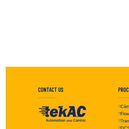
CONTACT US
PROC
Cảm
Flo
Tran
DC