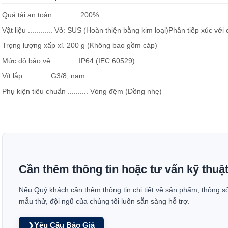
Quá tải an toàn ............ 200%
Vật liệu ............ Vỏ: SUS (Hoàn thiện bằng kim loại)Phần tiếp xúc vớ
Trọng lượng xấp xỉ. 200 g (Không bao gồm cáp)
Mức độ bảo vệ ............ IP64 (IEC 60529)
Vít lắp ............ G3/8, nam
Phụ kiện tiêu chuẩn .......... Vòng đệm (Đồng nhẹ)
Cần thêm thông tin hoặc tư vấn kỹ thuậ
Nếu Quý khách cần thêm thông tin chi tiết về sản phẩm, thông s
mẫu thử, đội ngũ của chúng tôi luôn sẵn sàng hỗ trợ.
Yêu Cầu Báo Giá
❯