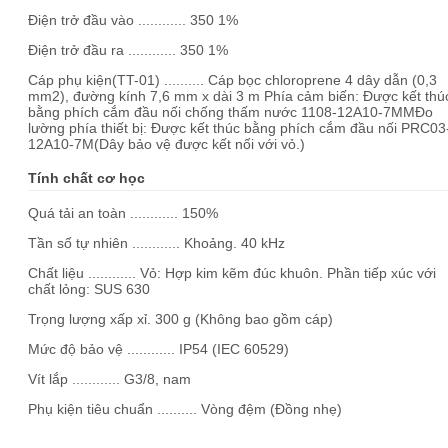
Điện trở đầu vào ............ 350 1%
Điện trở đầu ra ............ 350 1%
Cáp phụ kiện(TT-01) .......... Cáp bọc chloroprene 4 dây dẫn (0,3
mm2), đường kính 7,6 mm x dài 3 m Phía cảm biến: Được kết thú
bằng phích cắm đầu nối chống thấm nước 1108-12A10-7MMĐo
lường phía thiết bị: Được kết thúc bằng phích cắm đầu nối PRC03
12A10-7M(Dây bảo vệ được kết nối với vỏ.)
Tính chất cơ học
Quá tải an toàn ............ 150%
Tần số tự nhiên ............ Khoảng. 40 kHz
Chất liệu ............ Vỏ: Hợp kim kẽm đúc khuôn. Phần tiếp xúc với
chất lỏng: SUS 630
Trọng lượng xấp xỉ. 300 g (Không bao gồm cáp)
Mức độ bảo vệ ............ IP54 (IEC 60529)
Vít lắp ............ G3/8, nam
Phụ kiện tiêu chuẩn .......... Vòng đệm (Đồng nhẹ)