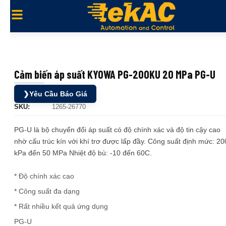
Cảm biến áp suất KYOWA PG-200KU 20 MPa PG-U
❯
Yêu Cầu Báo Giá
SKU:
1265-26770
PG-U là bộ chuyển đổi áp suất có độ chính xác và độ tin cậy cao
nhờ cấu trúc kín với khí trơ được lấp đầy. Công suất định mức: 20
kPa đến 50 MPa Nhiệt độ bù: -10 đến 60C.
* Độ chính xác cao
* Công suất đa dạng
* Rất nhiều kết quả ứng dụng
PG-U