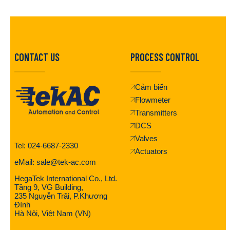
CONTACT US
PROCESS CONTROL
Cảm biến
Flowmeter
Transmitters
DCS
Valves
Tel: 024-6687-2330
Actuators
eMail: sale@tek-ac.com
HegaTek International Co., Ltd.
Tầng 9, VG Building,
235 Nguyễn Trãi, P.Khương
Đình
Hà Nội, Việt Nam (VN)