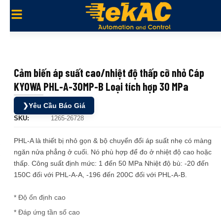
Cảm biến áp suất cao/nhiệt độ thấp cỡ nhỏ Cáp
KYOWA PHL-A-30MP-B Loại tích hợp 30 MPa
❯
Yêu Cầu Báo Giá
SKU:
1265-26728
PHL-A là thiết bị nhỏ gọn & bộ chuyển đổi áp suất nhẹ có màng
ngăn nửa phẳng ở cuối. Nó phù hợp để đo ở nhiệt độ cao hoặc
thấp. Công suất định mức: 1 đến 50 MPa Nhiệt độ bù: -20 đến
150C đối với PHL-A-A, -196 đến 200C đối với PHL-A-B.
* Độ ổn định cao
* Đáp ứng tần số cao