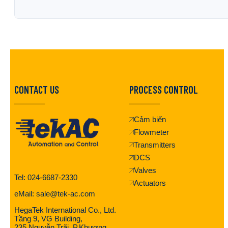
CONTACT US
PROCESS CONTROL
Cảm biến
Flowmeter
Transmitters
DCS
Valves
Tel: 024-6687-2330
Actuators
eMail: sale@tek-ac.com
HegaTek International Co., Ltd.
Tầng 9, VG Building,
235 Nguyễn Trãi, P.Khương