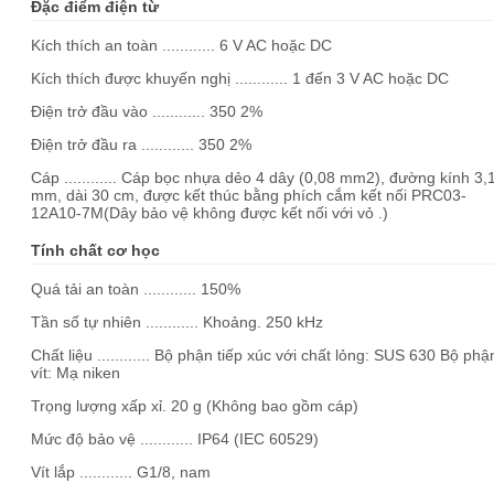
Đặc điểm điện từ
Kích thích an toàn ............ 6 V AC hoặc DC
Kích thích được khuyến nghị ............ 1 đến 3 V AC hoặc DC
Điện trở đầu vào ............ 350 2%
Điện trở đầu ra ............ 350 2%
Cáp ............ Cáp bọc nhựa dẻo 4 dây (0,08 mm2), đường kính 3,
mm, dài 30 cm, được kết thúc bằng phích cắm kết nối PRC03-
12A10-7M(Dây bảo vệ không được kết nối với vỏ .)
Tính chất cơ học
Quá tải an toàn ............ 150%
Tần số tự nhiên ............ Khoảng. 250 kHz
Chất liệu ............ Bộ phận tiếp xúc với chất lỏng: SUS 630 Bộ phậ
vít: Mạ niken
Trọng lượng xấp xỉ. 20 g (Không bao gồm cáp)
Mức độ bảo vệ ............ IP64 (IEC 60529)
Vít lắp ............ G1/8, nam