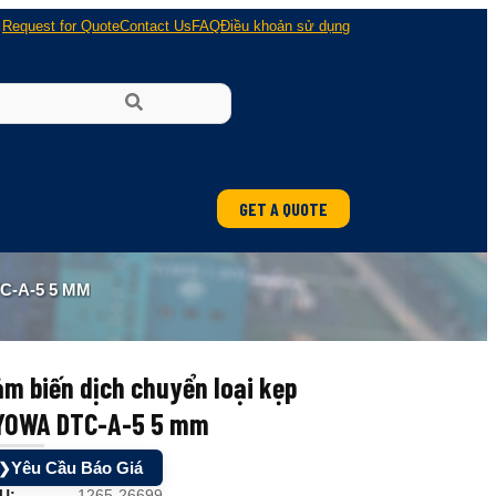
Request for Quote
Contact Us
FAQ
Điều khoản sử dụng
GET A QUOTE
ung
C-A-5 5 MM
 nổ
m biến dịch chuyển loại kẹp
YOWA DTC-A-5 5 mm
Yêu Cầu Báo Giá
❯
U:
1265-26699