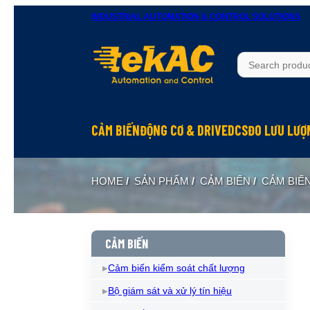
INDUSTRIAL AUTOMATION & CONTROL SOLUTIONS
CẢM BIẾN
ĐỘNG CƠ & DRIVE
DCS
ĐO LƯU LƯỢ
HOME
/
SẢN PHẨM
/
CẢM BIẾN
/
CẢM BIẾ
CẢM BIẾN
Cảm biến kiểm soát chất lượng
Bộ giám sát và xử lý tín hiệu