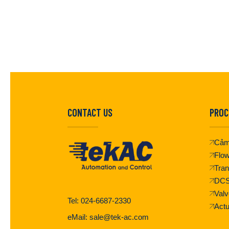
CONTACT US
PROC
Cảm
Flo
Tran
DC
Valv
Tel: 024-6687-2330
Actu
eMail: sale@tek-ac.com