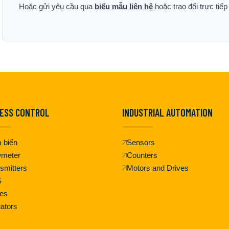
Hoặc gửi yêu cầu qua
biểu mẫu liên hệ
hoặc trao đổi trực tiế
ESS CONTROL
INDUSTRIAL AUTOMATION
 biến
Sensors
wmeter
Counters
smitters
Motors and Drives
S
es
ators