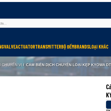
NG
VALVE
ACTUATOR
TRANSMITTER
BỘ ĐẾM
BRANDS
LOẠI KHÁC
Sinfonia
Thiết bị r
N CHUYỂN VỊ
/
CẢM BIẾN DỊCH CHUYỂN LOẠI KẸP KYOWA DT
Oriental Motor
Đèn phòng
KGN
NEW-ERA
Cả
K
SK