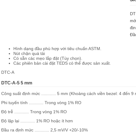
DTC
mở 
đị
Đầu
Hình dạng đầu phù hợp với tiêu chuẩn ASTM.
Nút chặn quá tải
Có sẵn các mẹo lắp đặt (Tùy chọn).
Các phiên bản cài đặt TEDS có thể được sản xuất.
DTC-A
DTC-A-5 5 mm
Công suất định mức ............ 5 mm (Khoảng cách viền bezel: 4 đến 9
Phi tuyến tính ............ Trong vòng 1% RO
Độ trễ ............ Trong vòng 1% RO
Độ lặp lại ............ 1% RO hoặc ít hơn
Đầu ra định mức ............ 2,5 mV/V +20/-10%