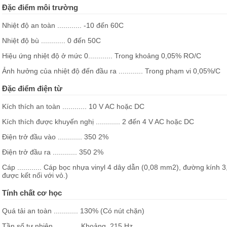
Đặc điểm môi trường
Nhiệt độ an toàn ............ -10 đến 60C
Nhiệt độ bù ............ 0 đến 50C
Hiệu ứng nhiệt độ ở mức 0............ Trong khoảng 0,05% RO/C
Ảnh hưởng của nhiệt độ đến đầu ra ............ Trong phạm vi 0,05%/C
Đặc điểm điện từ
Kích thích an toàn ............ 10 V AC hoặc DC
Kích thích được khuyến nghị ............ 2 đến 4 V AC hoặc DC
Điện trở đầu vào ............ 350 2%
Điện trở đầu ra ............ 350 2%
Cáp ............ Cáp bọc nhựa vinyl 4 dây dẫn (0,08 mm2), đường kính
được kết nối với vỏ.)
Tính chất cơ học
Quá tải an toàn ............ 130% (Có nút chặn)
Tần số tự nhiên ............ Khoảng. 215 Hz