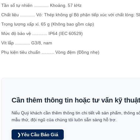
Tần số tự nhiên ............ Khoảng. 57 kHz
Chất liệu ............ Vỏ: Thép không gỉ Bộ phận tiếp xúc với chất lỏng:
Trọng lượng xấp xỉ. 65 g (Không bao gồm cáp)
Mức độ bảo vệ ............ IP64 (IEC 60529)
Vít lắp ............ G3/8, nam
Phụ kiện tiêu chuẩn .......... Vòng đệm (Đồng nhẹ)
Cần thêm thông tin hoặc tư vấn kỹ thuậ
Nếu Quý khách cần thêm thông tin chi tiết về sản phẩm, thông s
mẫu thử, đội ngũ của chúng tôi luôn sẵn sàng hỗ trợ.
Yêu Cầu Báo Giá
❯