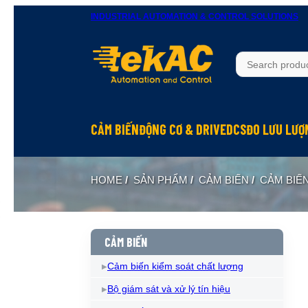
INDUSTRIAL AUTOMATION & CONTROL SOLUTIONS
CẢM BIẾN
ĐỘNG CƠ & DRIVE
DCS
ĐO LƯU LƯỢ
HOME
/
SẢN PHẨM
/
CẢM BIẾN
/
CẢM BIẾ
CẢM BIẾN
Cảm biến kiểm soát chất lượng
Bộ giám sát và xử lý tín hiệu