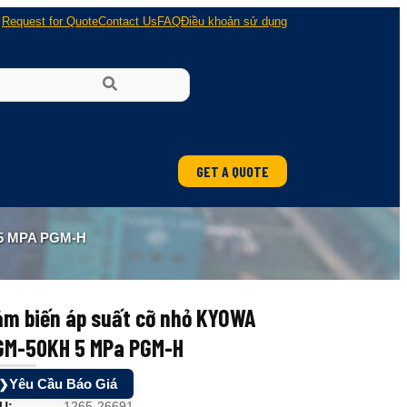
Request for Quote
Contact Us
FAQ
Điều khoản sử dụng
GET A QUOTE
ung
5 MPA PGM-H
 nổ
ảm biến áp suất cỡ nhỏ KYOWA
GM-50KH 5 MPa PGM-H
Yêu Cầu Báo Giá
❯
U:
1265-26691