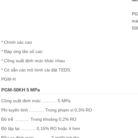
PG
mà
50
* Chính xác cao
* Đáp ứng tần số cao
* Công suất định mức khác nhau
* Có sẵn các mô hình cài đặt TEDS.
PGM-H
PGM-50KH 5 MPa
Công suất định mức ............ 5 MPa
Phi tuyến tính ............ Trong phạm vi 0,3% RO
Độ trễ ............ Trong khoảng 0,2% RO
Độ lặp lại ............ 0,15% RO hoặc ít hơn
Đầu ra định mức ............ 2 mV/V trở lên