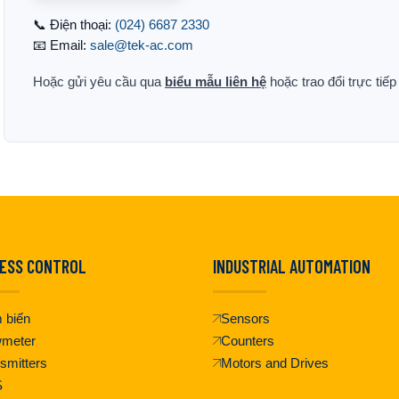
📞 Điện thoại:
(024) 6687 2330
📧 Email:
sale@tek-ac.com
Hoặc gửi yêu cầu qua
biểu mẫu liên hệ
hoặc trao đổi trực tiế
ESS CONTROL
INDUSTRIAL AUTOMATION
 biến
Sensors
wmeter
Counters
smitters
Motors and Drives
S