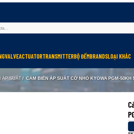
NG
VALVE
ACTUATOR
TRANSMITTER
BỘ ĐẾM
BRANDS
LOẠI KHÁC
Sinfonia
Thiết bị r
N ÁP SUẤT
/
CẢM BIẾN ÁP SUẤT CỠ NHỎ KYOWA PGM-50KH 
Oriental Motor
Đèn phòng
KGN
NEW-ERA
C
P
SK