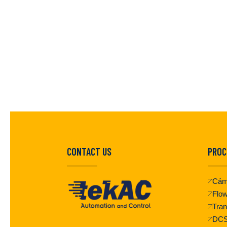
CONTACT US
PROC
Cảm
Flo
Tran
DC