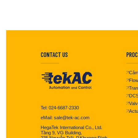
CONTACT US
PROC
Cảm
Flo
Tran
DC
Valv
Tel: 024-6687-2330
Actu
eMail: sale@tek-ac.com
HegaTek International Co., Ltd.
Tầng 9, VG Building,
235 Nguyễn Trãi, P.Khương Đình