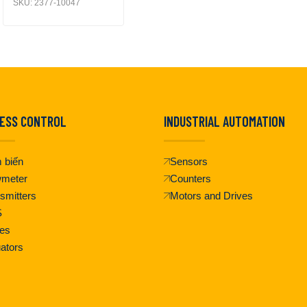
SKU:
2377-10047
ESS CONTROL
INDUSTRIAL AUTOMATION
 biến
Sensors
wmeter
Counters
smitters
Motors and Drives
S
es
ators