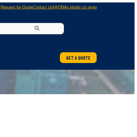
Request for Quote
Contact Us
FAQ
Điều khoản sử dụng
GET A QUOTE
ung
 nổ