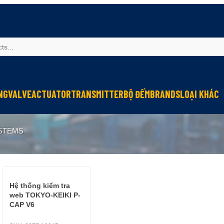
NG
VALVE
ACTUATOR
TRANSMITTER
BỘ ĐẾM
BRANDS
LOẠI KHÁC
Sinfonia
Thiết bị r
YSTEMS
Oriental Motor
Đèn phòng
KGN
NEW-ERA
Hệ thống kiểm tra
web TOKYO-KEIKI P-
CAP V6