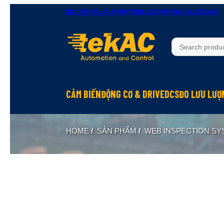
INDUSTRIAL AUTOMATION & CONTROL SOLUTIONS
CẢM BIẾN
ĐỘNG CƠ & DRIVE
DCS
ĐO LƯU LƯỢ
HOME
/
SẢN PHẨM
/
WEB INSPECTION S