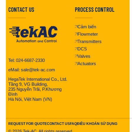
CONTACT US
PROCESS CONTROL
Cảm biến
Flowmeter
Transmitters
DCS
Valves
Tel: 024-6687-2330
Actuators
eMail: sale@tek-ac.com
HegaTek International Co., Ltd.
Tầng 9, VG Building,
235 Nguyễn Trãi, P.Khương
Đình
Hà Nội, Việt Nam (VN)
REQUEST FOR QUOTE
CONTACT US
FAQ
ĐIỀU KHOẢN SỬ DỤNG
©
2026
Tek-AC. All rights reserved.