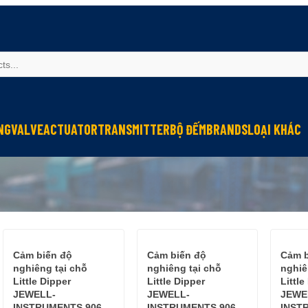
NG
VALVE
ACTUATOR
TRANSMITTER
BỘ ĐẾM
BRANDS
LOẠI KHÁC
Sinfonia
Thiết bị r
Oriental Motor
Đèn phòng
KGN
NEW-ERA
Cảm biến độ
Cảm biến độ
Cảm b
nghiêng tại chỗ
nghiêng tại chỗ
nghiê
Little Dipper
Little Dipper
Little
JEWELL-
JEWELL-
JEWE
INSTRUMENTS 906
INSTRUMENTS 906
INST