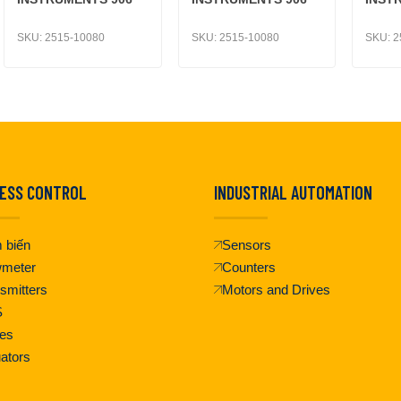
SKU:
2515-10080
SKU:
2515-10080
SKU:
2
ESS CONTROL
INDUSTRIAL AUTOMATION
 biến
Sensors
wmeter
Counters
smitters
Motors and Drives
S
es
ators