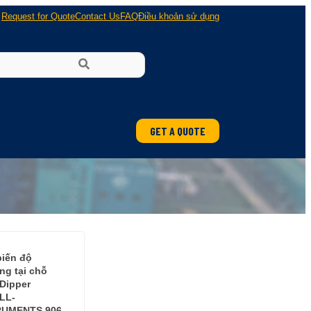
Request for Quote
Contact Us
FAQ
Điều khoản sử dụng
GET A QUOTE
ung
 nổ
iến độ
ng tại chỗ
 Dipper
LL-
RUMENTS 906