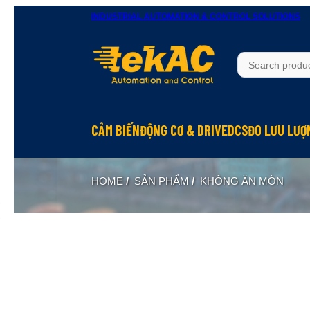
INDUSTRIAL AUTOMATION & CONTROL SOLUTIONS
CẢM BIẾN
ĐỘNG CƠ & DRIVE
DCS
ĐO LƯU LƯỢ
HOME
/
SẢN PHẨM
/
KHÔNG ĂN MÒN