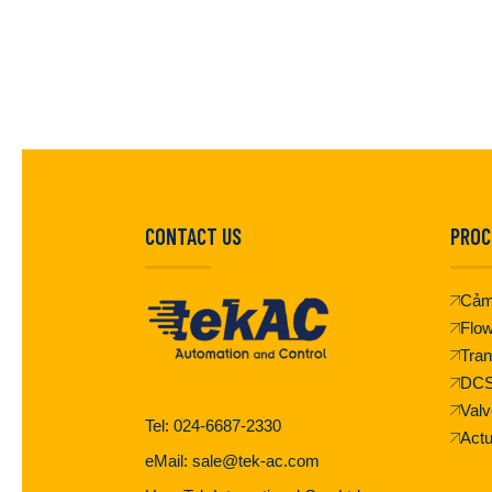
CONTACT US
PROC
Cảm
Flo
Tran
DC
Valv
Tel: 024-6687-2330
Actu
eMail: sale@tek-ac.com