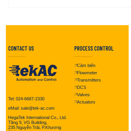
CONTACT US
PROCESS CONTROL
Cảm biến
Flowmeter
Transmitters
DCS
Valves
Tel: 024-6687-2330
Actuators
eMail: sale@tek-ac.com
HegaTek International Co., Ltd.
Tầng 9, VG Building,
235 Nguyễn Trãi, P.Khương