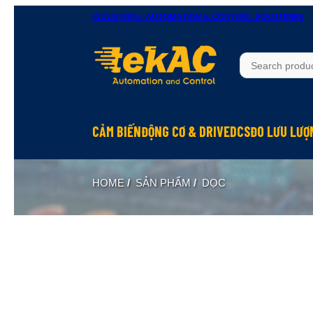
INDUSTRIAL AUTOMATION & CONTROL SOLUTIONS
CẢM BIẾN
ĐỘNG CƠ & DRIVE
DCS
ĐO LƯU LƯỢ
HOME
/
SẢN PHẨM
/
DỌC