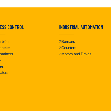
ESS CONTROL
INDUSTRIAL AUTOMATION
 biến
Sensors
wmeter
Counters
smitters
Motors and Drives
S
es
ators