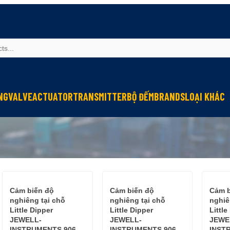
NG
VALVE
ACTUATOR
TRANSMITTER
BỘ ĐẾM
BRANDS
LOẠI KHÁC
Sinfonia
Thiết bị r
Oriental Motor
Đèn phòng
KGN
NEW-ERA
Cảm biến độ
Cảm biến độ
Cảm b
nghiêng tại chỗ
nghiêng tại chỗ
nghiê
Little Dipper
Little Dipper
Little
JEWELL-
JEWELL-
JEWE
INSTRUMENTS 906
INSTRUMENTS 906
INST