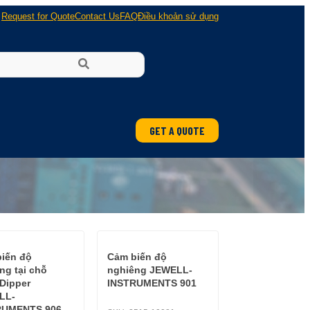
Request for Quote
Contact Us
FAQ
Điều khoản sử dụng
GET A QUOTE
ung
 nổ
iến độ
Cảm biến độ
ng tại chỗ
nghiêng JEWELL-
 Dipper
INSTRUMENTS 901
LL-
RUMENTS 906