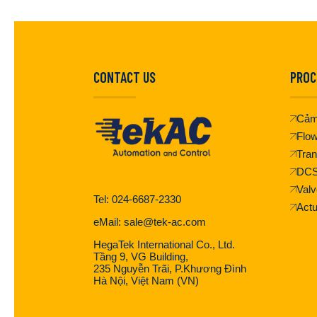
CONTACT US
PROC
Cảm
Flo
Tran
DC
Valv
Tel: 024-6687-2330
Actu
eMail: sale@tek-ac.com
HegaTek International Co., Ltd.
Tầng 9, VG Building,
235 Nguyễn Trãi, P.Khương Đình
Hà Nội, Việt Nam (VN)